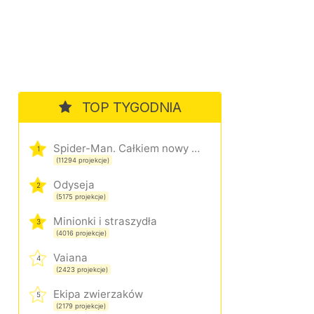
TOP TYGODNIA
Spider-Man. Całkiem nowy dzień
1
(11294 projekcje)
Odyseja
2
(5175 projekcje)
Minionki i straszydła
3
(4016 projekcje)
Vaiana
4
(2423 projekcje)
Ekipa zwierzaków
5
(2179 projekcje)