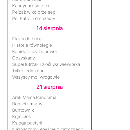
Kandydaci śmierci
Pejzaż w kolorze sepii
Psi Patrol i dinozaury
14 sierpnia
Flavia de Luce
Historie równoległe
Koniec Ulicy Dębowej
Odzyskany
Superfutrzak i złośliwa wiewiórka
Tylko jedna noc
Wszyscy moi wrogowie
21 sierpnia
Arek.Mama.Panorama
Bogaci i martwi
Buntownik
Kręciołek
Księga pustyni
Naznaczony: Wyjście z mrocznego wymiaru