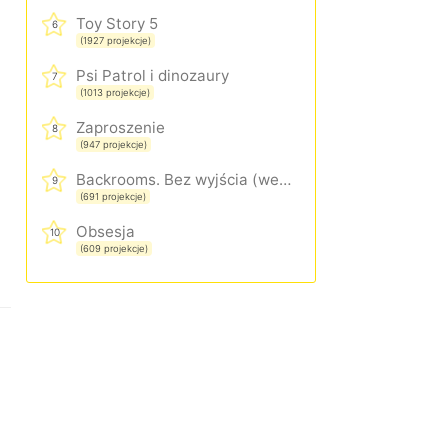
Toy Story 5
6
(1927 projekcje)
Psi Patrol i dinozaury
7
(1013 projekcje)
Zaproszenie
8
(947 projekcje)
Backrooms. Bez wyjścia (wersja rozszerzona)
9
(691 projekcje)
Obsesja
10
(609 projekcje)