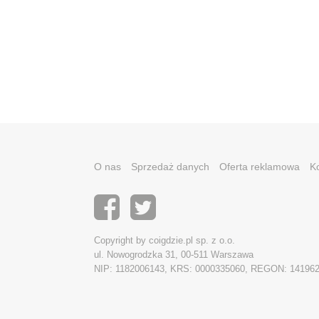
O nas
Sprzedaż danych
Oferta reklamowa
K
Copyright by coigdzie.pl sp. z o.o.
ul. Nowogrodzka 31, 00-511 Warszawa
NIP: 1182006143, KRS: 0000335060, REGON: 14196