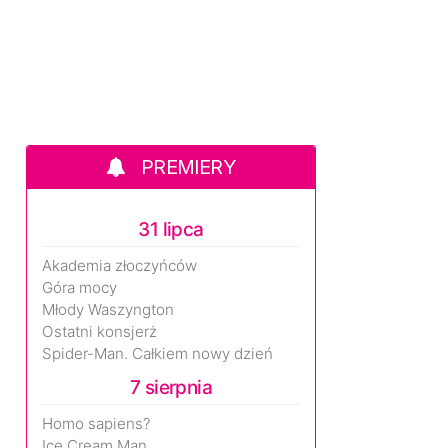
PREMIERY
31 lipca
Akademia złoczyńców
Góra mocy
Młody Waszyngton
Ostatni konsjerż
Spider-Man. Całkiem nowy dzień
7 sierpnia
Homo sapiens?
Ice Cream Man