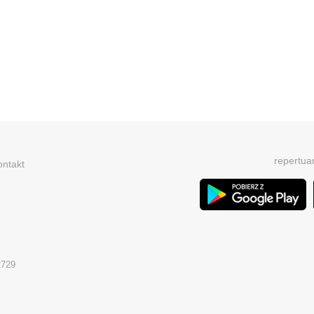
repertua
ontakt
2729