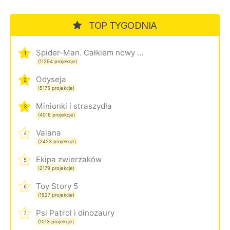
TOP TYGODNIA
Spider-Man. Całkiem nowy dzień
1
(11294 projekcje)
Odyseja
2
(5175 projekcje)
Minionki i straszydła
3
(4016 projekcje)
Vaiana
4
(2423 projekcje)
Ekipa zwierzaków
5
(2179 projekcje)
Toy Story 5
6
(1927 projekcje)
Psi Patrol i dinozaury
7
(1013 projekcje)