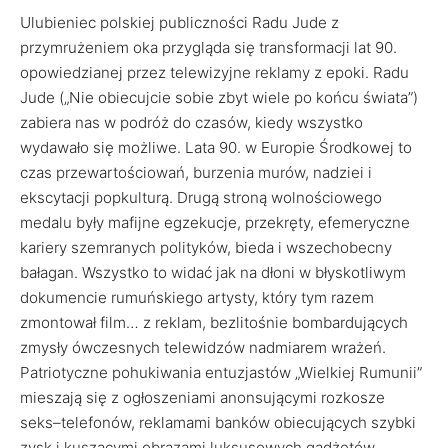
Ulubieniec polskiej publiczności Radu Jude z
przymrużeniem oka przygląda się transformacji lat 90.
opowiedzianej przez telewizyjne reklamy z epoki. Radu
Jude („Nie obiecujcie sobie zbyt wiele po końcu świata”)
zabiera nas w podróż do czasów, kiedy wszystko
wydawało się możliwe. Lata 90. w Europie Środkowej to
czas przewartościowań, burzenia murów, nadziei i
ekscytacji popkulturą. Drugą stroną wolnościowego
medalu były mafijne egzekucje, przekręty, efemeryczne
kariery szemranych polityków, bieda i wszechobecny
bałagan. Wszystko to widać jak na dłoni w błyskotliwym
dokumencie rumuńskiego artysty, który tym razem
zmontował film… z reklam, bezlitośnie bombardujących
zmysły ówczesnych telewidzów nadmiarem wrażeń.
Patriotyczne pohukiwania entuzjastów „Wielkiej Rumunii”
mieszają się z ogłoszeniami anonsującymi rozkosze
seks–telefonów, reklamami banków obiecujących szybki
zysk i kuszącymi obrazami luksusowych gadżetów.