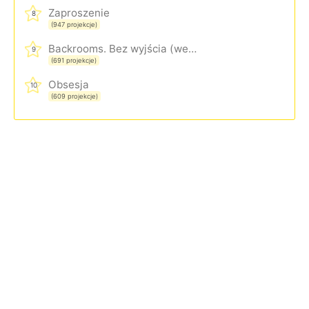
Zaproszenie
8
(947 projekcje)
Backrooms. Bez wyjścia (wersja rozszerzona)
9
(691 projekcje)
Obsesja
10
(609 projekcje)