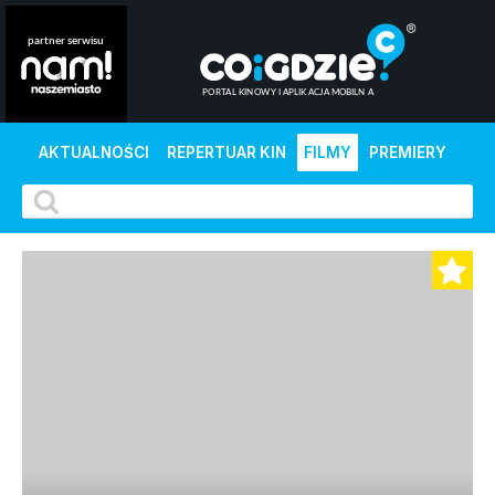
AKTUALNOŚCI
REPERTUAR KIN
FILMY
PREMIERY