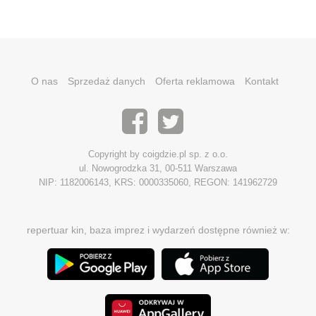
O nas
Sprzedaż danych
Oferta reklamowa
Kontakt
Copyright by coigdzie.pl sp. z o.o.
ul. Nowogrodzka 31, 00-511 Warszawa
NIP: 1182006143, KRS: 0000335060, REGON: 141962729
repertuar kin, baza imprez i wydarzeń dostępne również w: