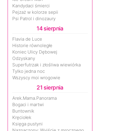
Kandydaci śmierci
Pejzaż w kolorze sepii
Psi Patrol i dinozaury
14 sierpnia
Flavia de Luce
Historie równoległe
Koniec Ulicy Dębowej
Odzyskany
Superfutrzak i złośliwa wiewiórka
Tylko jedna noc
Wszyscy moi wrogowie
21 sierpnia
Arek.Mama.Panorama
Bogaci i martwi
Buntownik
Kręciołek
Księga pustyni
Naznaczony: Wyjście z mrocznego wymiaru