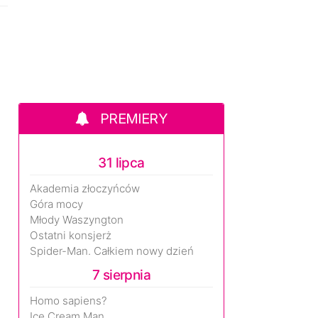
PREMIERY
31 lipca
Akademia złoczyńców
Góra mocy
Młody Waszyngton
Ostatni konsjerż
Spider-Man. Całkiem nowy dzień
7 sierpnia
Homo sapiens?
Ice Cream Man