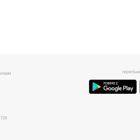
repertua
ontakt
2729