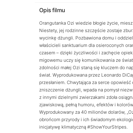
Opis filmu
Orangutanka Ozi wiedzie błogie życie, mies
Niestety, jej rodzinne szczęście zostaje zbu
wycinkę dżungli. Pozbawiona domu i oddzielon
właścicieli sanktuarium dla osieroconych or
czasem – dzięki życzliwości i zachęcie opi
migowemu uczy się komunikowania ze świate
zdolności małej Ozi staną się kluczem do nap
świat. Wyprodukowana przez Leonardo DiCap
przesłaniem. Chwytająca za serce opowieść 
zniszczenie dżungli, wpada na pomysł niezwykł
z innymi dzielnymi zwierzakami zdoła osiągną
zjawiskową, pełną humoru, efektów i kolorów
Wyprodukowany za 40 milionów dolarów, „Oz
obrońcom przyrody i ich świadomym ekologic
inicjatywę klimatyczną #ShowYourStripes.