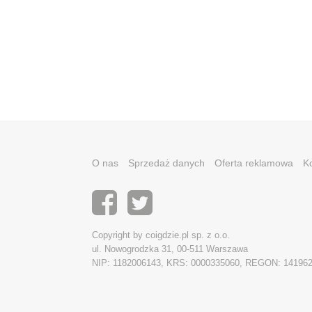
O nas
Sprzedaż danych
Oferta reklamowa
K
Copyright by coigdzie.pl sp. z o.o.
ul. Nowogrodzka 31, 00-511 Warszawa
NIP: 1182006143, KRS: 0000335060, REGON: 14196