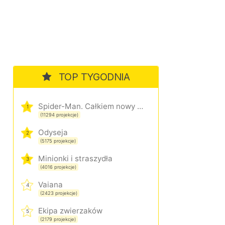
TOP TYGODNIA
Spider-Man. Całkiem nowy dzień
1
(11294 projekcje)
Odyseja
2
(5175 projekcje)
Minionki i straszydła
3
(4016 projekcje)
Vaiana
4
(2423 projekcje)
Ekipa zwierzaków
5
(2179 projekcje)