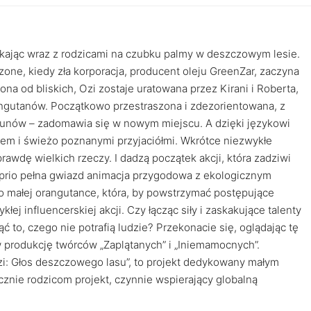
zkając wraz z rodzicami na czubku palmy w deszczowym lesie.
rzone, kiedy zła korporacja, producent oleju GreenZar, zaczyna
a od bliskich, Ozi zostaje uratowana przez Kirani i Roberta,
angutanów. Początkowo przestraszona i zdezorientowana, z
ekunów – zadomawia się w nowym miejscu. A dzięki językowi
m i świeżo poznanymi przyjaciółmi. Wkrótce niezwykłe
rawdę wielkich rzeczy. I dadzą początek akcji, która zadziwi
rio pełna gwiazd animacja przygodowa z ekologicznym
o małej orangutance, która, by powstrzymać postępujące
ej influencerskiej akcji. Czy łącząc siły i zaskakujące talenty
ć to, czego nie potrafią ludzie? Przekonacie się, oglądając tę
 produkcję twórców „Zaplątanych” i „Iniemamocnych”.
i: Głos deszczowego lasu”, to projekt dedykowany małym
znie rodzicom projekt, czynnie wspierający globalną