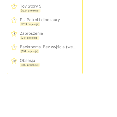
Toy Story 5
6
(1927 projekcje)
Psi Patrol i dinozaury
7
(1013 projekcje)
Zaproszenie
8
(947 projekcje)
Backrooms. Bez wyjścia (wersja rozszerzona)
9
(691 projekcje)
Obsesja
10
(609 projekcje)