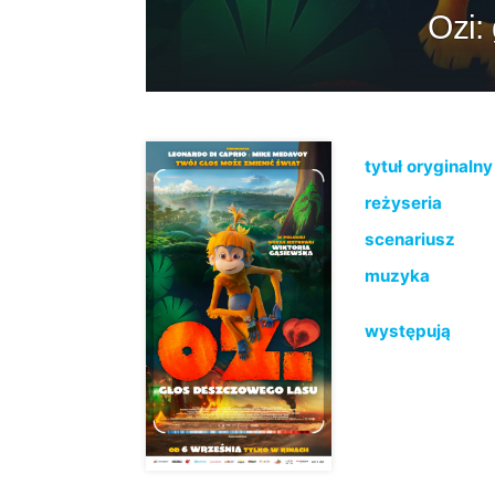
Ozi:
tytuł oryginalny
reżyseria
scenariusz
muzyka
występują