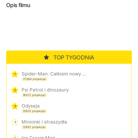
Opis filmu
TOP TYGODNIA
Spider-Man. Całkiem nowy dzień
1
(11384 projekcje)
Psi Patrol i dinozaury
2
(8522 projekcje)
Odyseja
3
(3920 projekcje)
Minionki i straszydła
4
(2662 projekcje)
Ice Cream Man