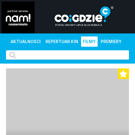
AKTUALNOŚCI
REPERTUAR KIN
FILMY
PREMIERY