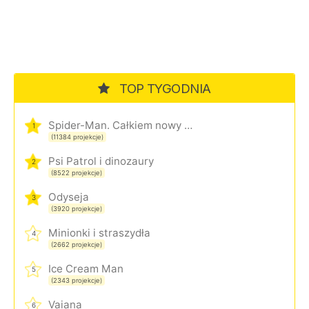
TOP TYGODNIA
Spider-Man. Całkiem nowy dzień
1
(11384 projekcje)
Psi Patrol i dinozaury
2
(8522 projekcje)
Odyseja
3
(3920 projekcje)
Minionki i straszydła
4
(2662 projekcje)
Ice Cream Man
5
(2343 projekcje)
Vaiana
6