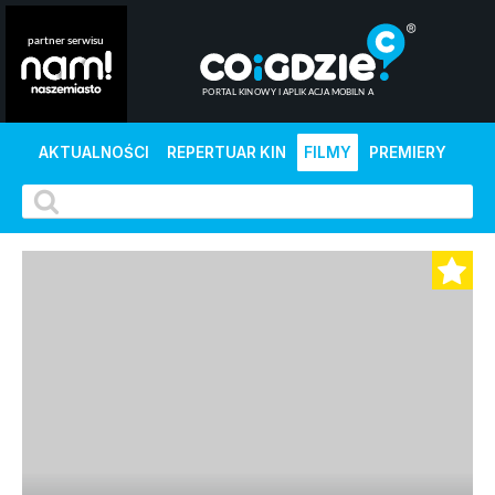
AKTUALNOŚCI
REPERTUAR KIN
FILMY
PREMIERY