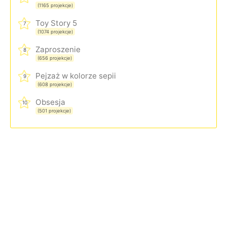
(1165 projekcje)
Toy Story 5
7
(1074 projekcje)
Zaproszenie
8
(656 projekcje)
Pejzaż w kolorze sepii
9
(608 projekcje)
Obsesja
10
(501 projekcje)