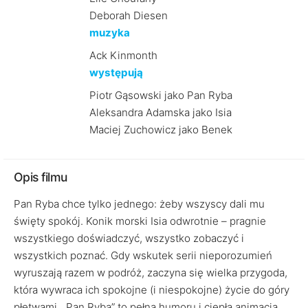
Deborah Diesen
muzyka
Ack Kinmonth
występują
Piotr Gąsowski jako Pan Ryba
Aleksandra Adamska jako Isia
Maciej Zuchowicz jako Benek
Opis filmu
Pan Ryba chce tylko jednego: żeby wszyscy dali mu
święty spokój. Konik morski Isia odwrotnie – pragnie
wszystkiego doświadczyć, wszystko zobaczyć i
wszystkich poznać. Gdy wskutek serii nieporozumień
wyruszają razem w podróż, zaczyna się wielka przygoda,
która wywraca ich spokojne (i niespokojne) życie do góry
płetwami. „Pan Ryba” to pełna humoru i ciepła animacja