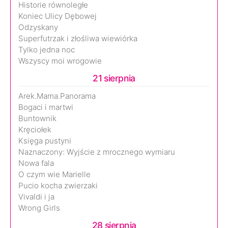
Historie równoległe
Koniec Ulicy Dębowej
Odzyskany
Superfutrzak i złośliwa wiewiórka
Tylko jedna noc
Wszyscy moi wrogowie
21 sierpnia
Arek.Mama.Panorama
Bogaci i martwi
Buntownik
Kręciołek
Księga pustyni
Naznaczony: Wyjście z mrocznego wymiaru
Nowa fala
O czym wie Marielle
Pucio kocha zwierzaki
Vivaldi i ja
Wrong Girls
28 sierpnia