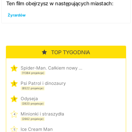
Ten film obejrzysz w następujących miastach:
Żyrardów
TOP TYGODNIA
Spider-Man. Całkiem nowy dzień
1
(11384 projekcje)
Psi Patrol i dinozaury
2
(8522 projekcje)
Odyseja
3
(3920 projekcje)
Minionki i straszydła
4
(2662 projekcje)
Ice Cream Man
5