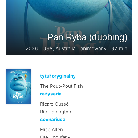
Pan Ryba (dubbing)
2026 | USA, Australia | animowany | 92 min
tytuł oryginalny
The Pout-Pout Fish
reżyseria
Ricard Cussó
Rio Harrington
scenariusz
Elise Allen
Elie Choufany