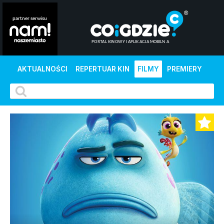
AKTUALNOŚCI
REPERTUAR KIN
FILMY
PREMIERY