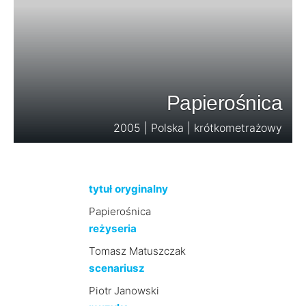
Papierośnica
2005 | Polska | krótkometrażowy
tytuł oryginalny
Papierośnica
reżyseria
Tomasz Matuszczak
scenariusz
Piotr Janowski