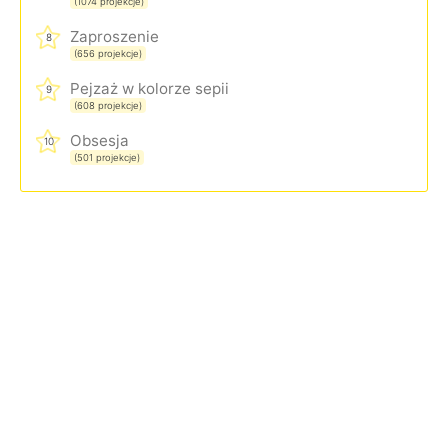
(1074 projekcje)
Zaproszenie
8
(656 projekcje)
Pejzaż w kolorze sepii
9
(608 projekcje)
Obsesja
10
(501 projekcje)