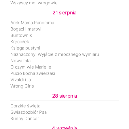
Wszyscy moi wrogowie
21 sierpnia
Arek.Mama.Panorama
Bogaci i martwi
Buntownik
Kręciołek
Księga pustyni
Naznaczony: Wyjście z mrocznego wymiaru
Nowa fala
O czym wie Marielle
Pucio kocha zwierzaki
Vivaldi i ja
Wrong Girls
28 sierpnia
Gorzkie święta
Gwiazdozbiór Psa
Sunny Dancer
4 września