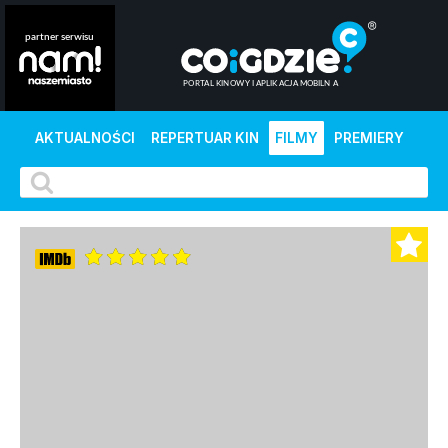
AKTUALNOŚCI
REPERTUAR KIN
FILMY
PREMIERY