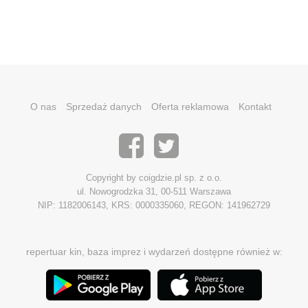
O nas
Sprzedaż danych
Oferta reklamowa
Kontakt
Copyright by coigdzie.pl sp. z o.o.
ul. Nowogrodzka 31, 00-511 Warszawa
NIP: 1182006143, KRS: 0000335060, REGON: 141962729
repertuar kin, baza imprez i wydarzeń dostępne również w: