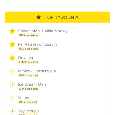
TOP TYGODNIA
Spider-Man. Całkiem nowy dzień
1
(11384 projekcje)
Psi Patrol i dinozaury
2
(8522 projekcje)
Odyseja
3
(3920 projekcje)
Minionki i straszydła
4
(2662 projekcje)
Ice Cream Man
5
(2343 projekcje)
Vaiana
6
(1165 projekcje)
Toy Story 5
7