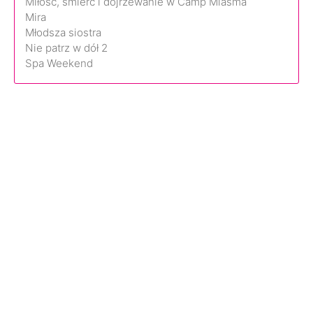
Miłość, śmierć i dojrzewanie w Camp Miasma
Mira
Młodsza siostra
Nie patrz w dół 2
Spa Weekend