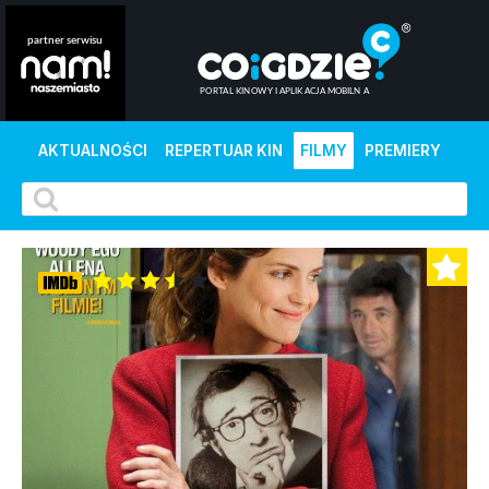
AKTUALNOŚCI
REPERTUAR KIN
FILMY
PREMIERY