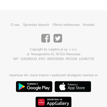
O nas
Sprzedaż danych
Oferta reklamowa
Kontakt
Copyright by coigdzie.pl sp. z o.o.
ul. Nowogrodzka 31, 00-511 Warszawa
NIP: 1182006143, KRS: 0000335060, REGON: 141962729
repertuar kin, baza imprez i wydarzeń dostępne również w: