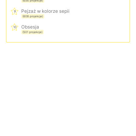
(656 projekcje)
Pejzaż w kolorze sepii
9
(608 projekcje)
Obsesja
10
(501 projekcje)