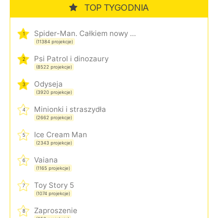
TOP TYGODNIA
Spider-Man. Całkiem nowy dzień
1
(11384 projekcje)
Psi Patrol i dinozaury
2
(8522 projekcje)
Odyseja
3
(3920 projekcje)
Minionki i straszydła
4
(2662 projekcje)
Ice Cream Man
5
(2343 projekcje)
Vaiana
6
(1165 projekcje)
Toy Story 5
7
(1074 projekcje)
Zaproszenie
8