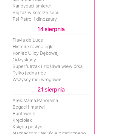
Kandydaci śmierci
Pejzaż w kolorze sepii
Psi Patrol i dinozaury
14 sierpnia
Flavia de Luce
Historie równoległe
Koniec Ulicy Dębowej
Odzyskany
Superfutrzak i złośliwa wiewiórka
Tylko jedna noc
Wszyscy moi wrogowie
21 sierpnia
Arek.Mama.Panorama
Bogaci i martwi
Buntownik
Kręciołek
Księga pustyni
Naznaczony: Wyjście z mrocznego wymiaru