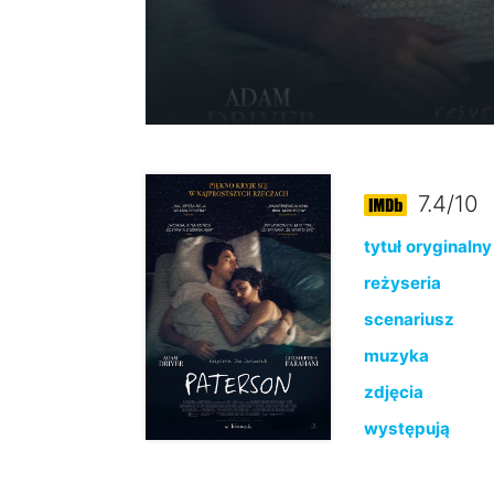
7.4/10
tytuł oryginalny
reżyseria
scenariusz
muzyka
zdjęcia
występują