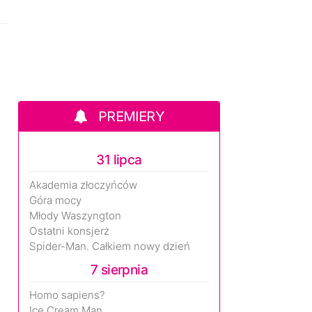
PREMIERY
31 lipca
Akademia złoczyńców
Góra mocy
Młody Waszyngton
Ostatni konsjerż
Spider-Man. Całkiem nowy dzień
7 sierpnia
Homo sapiens?
Ice Cream Man