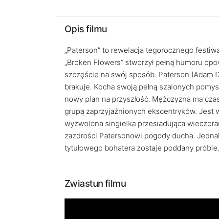
Opis filmu
„Paterson” to rewelacja tegorocznego festiw
„Broken Flowers” stworzył pełną humoru opow
szczęście na swój sposób. Paterson (Adam D
brakuje. Kocha swoją pełną szalonych pomysł
nowy plan na przyszłość. Mężczyzna ma czas 
grupą zaprzyjaźnionych ekscentryków. Jest 
wyzwolona singielka przesiadująca wieczoram
zazdrości Patersonowi pogody ducha. Jednak
tytułowego bohatera zostaje poddany próbie
Zwiastun filmu