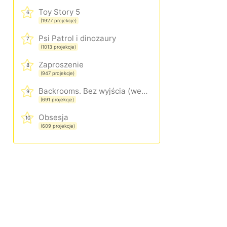
Toy Story 5
6
(1927 projekcje)
Psi Patrol i dinozaury
7
(1013 projekcje)
Zaproszenie
8
(947 projekcje)
Backrooms. Bez wyjścia (wersja rozszerzona)
9
(691 projekcje)
Obsesja
10
(609 projekcje)