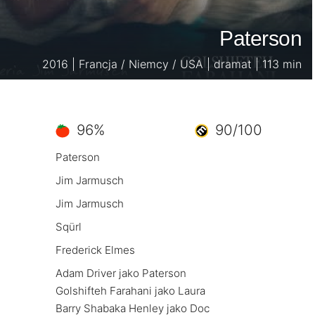
Paterson
2016 | Francja / Niemcy / USA | dramat | 113 min
96%
90/100
Paterson
Jim Jarmusch
Jim Jarmusch
Sqürl
Frederick Elmes
Adam Driver jako Paterson
Golshifteh Farahani jako Laura
Barry Shabaka Henley jako Doc