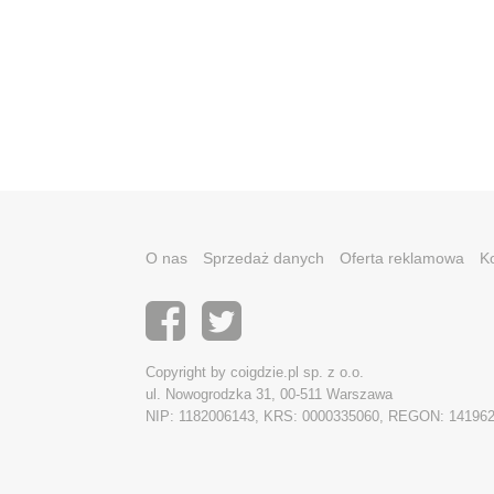
O nas
Sprzedaż danych
Oferta reklamowa
K
Copyright by coigdzie.pl sp. z o.o.
ul. Nowogrodzka 31, 00-511 Warszawa
NIP: 1182006143, KRS: 0000335060, REGON: 14196