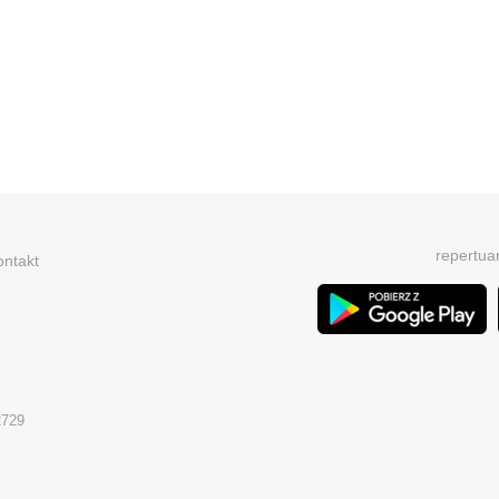
repertua
ontakt
2729