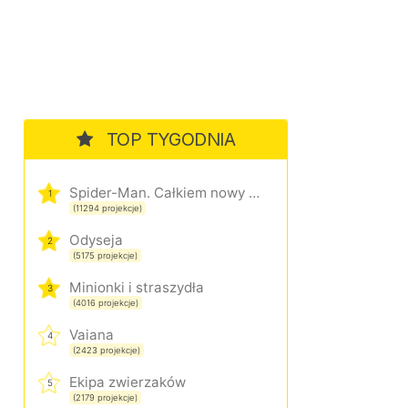
TOP TYGODNIA
Spider-Man. Całkiem nowy dzień
1
(11294 projekcje)
Odyseja
2
(5175 projekcje)
Minionki i straszydła
3
(4016 projekcje)
Vaiana
4
(2423 projekcje)
Ekipa zwierzaków
5
(2179 projekcje)