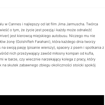
alu w Cannes i najlepszy od lat film Jima Jarmuscha. Twórca
ieść o tym, że życie jest poezją i każdy może odnaleźć
river) jest kierowcą miejskiego autobusu. Niczego mu nie
ów żonę (Golshifteh Farahani), która każdego dnia tworzy
na swoją pasję (pisanie wierszy), spacery z psem i spotkania z
wśród nich przeżywający zawód miłosny kompan od kufla,
i w barze, czy wiecznie narzekający kolega z pracy, który
 na skutek zabawnego zbiegu okoliczności stoicki spokój
.