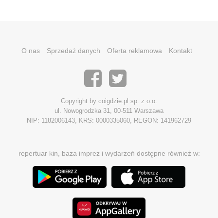
O nas
Sprzedaż danych
Oferta reklamowa
Kontakt
Copyright by coigdzie.pl sp. z o.o.
ul. Nowogrodzka 31, 00-511 Warszawa
NIP: 1182006143, KRS: 0000335060, REGON: 141962729
repertuar kin, baza imprez i wydarzeń dostępne również w: