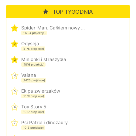
TOP TYGODNIA
Spider-Man. Całkiem nowy dzień
1
(11294 projekcje)
Odyseja
2
(5175 projekcje)
Minionki i straszydła
3
(4016 projekcje)
Vaiana
4
(2423 projekcje)
Ekipa zwierzaków
5
(2179 projekcje)
Toy Story 5
6
(1927 projekcje)
Psi Patrol i dinozaury
7
(1013 projekcje)