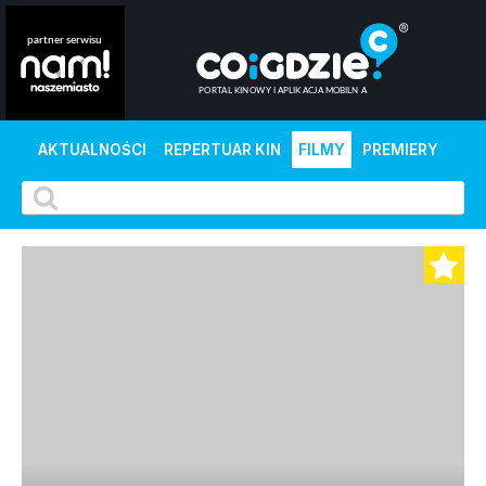
AKTUALNOŚCI
REPERTUAR KIN
FILMY
PREMIERY