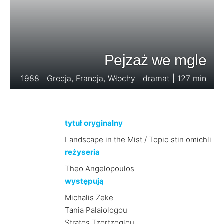
Pejzaż we mgle
1988 | Grecja, Francja, Włochy | dramat | 127 min
tytuł oryginalny
Landscape in the Mist / Topio stin omichli
reżyseria
Theo Angelopoulos
występują
Michalis Zeke
Tania Palaiologou
Stratos Tzortzoglou