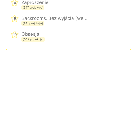
Zaproszenie
8
(947 projekcje)
Backrooms. Bez wyjścia (wersja rozszerzona)
9
(691 projekcje)
Obsesja
10
(609 projekcje)