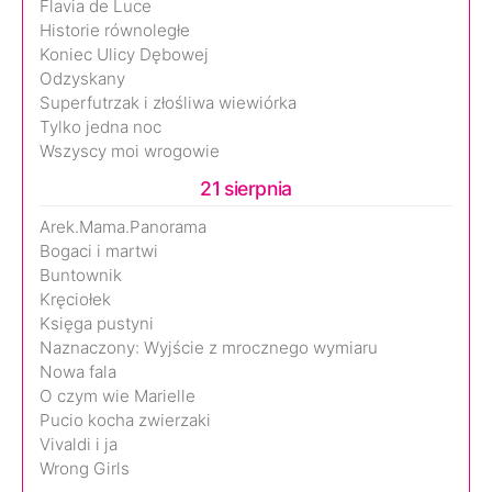
Flavia de Luce
Historie równoległe
Koniec Ulicy Dębowej
Odzyskany
Superfutrzak i złośliwa wiewiórka
Tylko jedna noc
Wszyscy moi wrogowie
21 sierpnia
Arek.Mama.Panorama
Bogaci i martwi
Buntownik
Kręciołek
Księga pustyni
Naznaczony: Wyjście z mrocznego wymiaru
Nowa fala
O czym wie Marielle
Pucio kocha zwierzaki
Vivaldi i ja
Wrong Girls