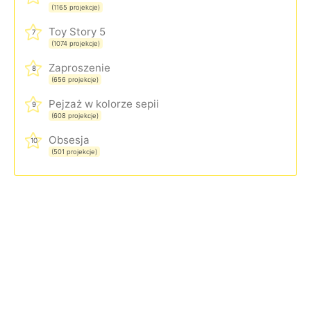
(1165 projekcje)
Toy Story 5
7
(1074 projekcje)
Zaproszenie
8
(656 projekcje)
Pejzaż w kolorze sepii
9
(608 projekcje)
Obsesja
10
(501 projekcje)