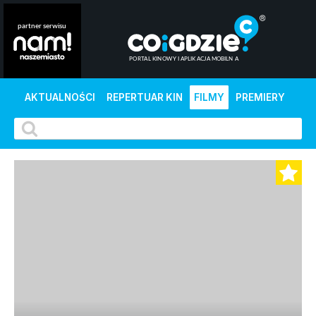
AKTUALNOŚCI
REPERTUAR KIN
FILMY
PREMIERY