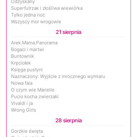
Odzyskany
Superfutrzak i złośliwa wiewiórka
Tylko jedna noc
Wszyscy moi wrogowie
21 sierpnia
Arek.Mama.Panorama
Bogaci i martwi
Buntownik
Kręciołek
Księga pustyni
Naznaczony: Wyjście z mrocznego wymiaru
Nowa fala
O czym wie Marielle
Pucio kocha zwierzaki
Vivaldi i ja
Wrong Girls
28 sierpnia
Gorzkie święta