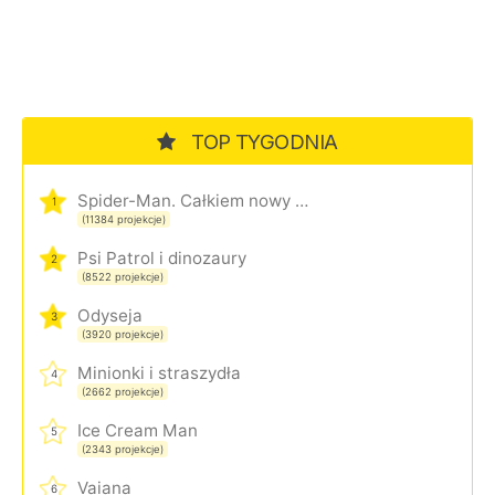
TOP TYGODNIA
Spider-Man. Całkiem nowy dzień
1
(11384 projekcje)
Psi Patrol i dinozaury
2
(8522 projekcje)
Odyseja
3
(3920 projekcje)
Minionki i straszydła
4
(2662 projekcje)
Ice Cream Man
5
(2343 projekcje)
Vaiana
6