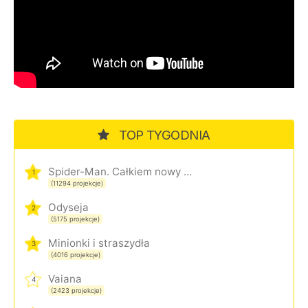
TOP TYGODNIA
Spider-Man. Całkiem nowy dzień
1
(11294 projekcje)
Odyseja
2
(5175 projekcje)
Minionki i straszydła
3
(4016 projekcje)
Vaiana
4
(2423 projekcje)