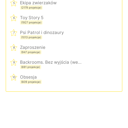
Ekipa zwierzaków
5
(2179 projekcje)
Toy Story 5
6
(1927 projekcje)
Psi Patrol i dinozaury
7
(1013 projekcje)
Zaproszenie
8
(947 projekcje)
Backrooms. Bez wyjścia (wersja rozszerzona)
9
(691 projekcje)
Obsesja
10
(609 projekcje)