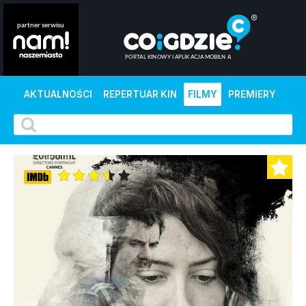
AKTUALNOŚCI
REPERTUAR KIN
FILMY
PREMIERY