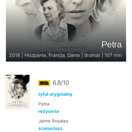
Petra
2018 | Hiszpania, Francja, Dania | dramat | 107 min
6.8/10
tytuł oryginalny
Petra
reżyseria
Jaime Rosales
scenariusz