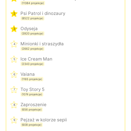
(11384 projekcje)
Psi Patrol i dinozaury
2
(8522 projekcje)
Odyseja
3
(3920 projekcje)
Minionki i straszydła
4
(2662 projekcje)
Ice Cream Man
5
(2343 projekcje)
Vaiana
6
(1165 projekcje)
Toy Story 5
7
(1074 projekcje)
Zaproszenie
8
(656 projekcje)
Pejzaż w kolorze sepii
9
(608 projekcje)