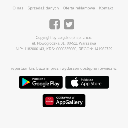
O nas
Sprzedaż danych
Oferta reklamowa
Kontakt
Copyright by coigdzie.pl sp. z o.o.
ul. Nowogrodzka 31, 00-511 Warszawa
NIP: 1182006143, KRS: 0000335060, REGON: 141962729
repertuar kin, baza imprez i wydarzeń dostępne również w: