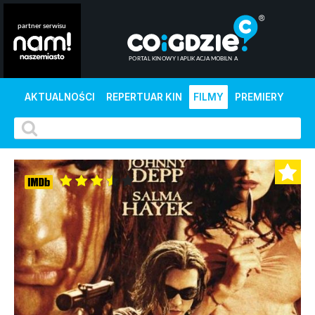
AKTUALNOŚCI
REPERTUAR KIN
FILMY
PREMIERY