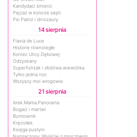
Kandydaci śmierci
Pejzaż w kolorze sepii
Psi Patrol i dinozaury
14 sierpnia
Flavia de Luce
Historie równoległe
Koniec Ulicy Dębowej
Odzyskany
Superfutrzak i złośliwa wiewiórka
Tylko jedna noc
Wszyscy moi wrogowie
21 sierpnia
Arek.Mama.Panorama
Bogaci i martwi
Buntownik
Kręciołek
Księga pustyni
Naznaczony: Wyjście z mrocznego wymiaru