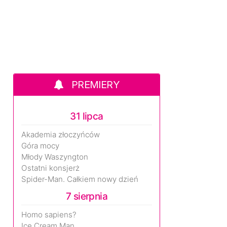
PREMIERY
31 lipca
Akademia złoczyńców
Góra mocy
Młody Waszyngton
Ostatni konsjerż
Spider-Man. Całkiem nowy dzień
7 sierpnia
Homo sapiens?
Ice Cream Man