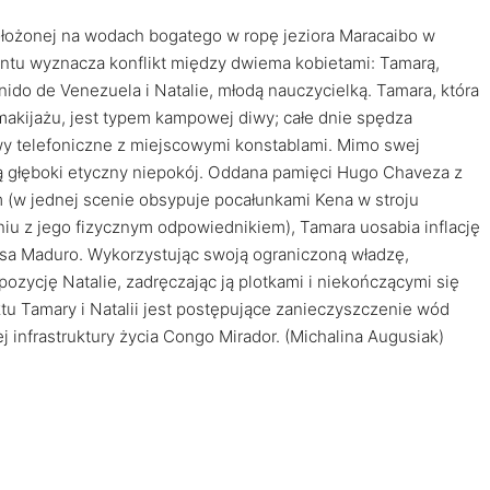
ołożonej na wodach bogatego w ropę jeziora Maracaibo w
tu wyznacza konflikt między dwiema kobietami: Tamarą,
Unido de Venezuela i Natalie, młodą nauczycielką. Tamara, która
makijażu, jest typem kampowej diwy; całe dnie spędza
y telefoniczne z miejscowymi konstablami. Mimo swej
cą głęboki etyczny niepokój. Oddana pamięci Hugo Chaveza z
(w jednej scenie obsypuje pocałunkami Kena w stroju
niu z jego fizycznym odpowiednikiem), Tamara uosabia inflację
sa Maduro. Wykorzystując swoją ograniczoną władzę,
ozycję Natalie, zadręczając ją plotkami i niekończącymi się
ktu Tamary i Natalii jest postępujące zanieczyszczenie wód
j infrastruktury życia Congo Mirador. (Michalina Augusiak)