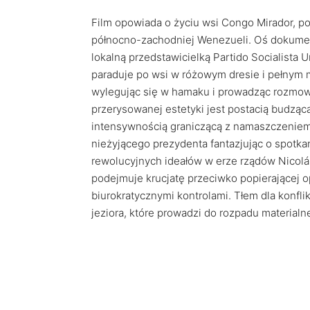
Film opowiada o życiu wsi Congo Mirador, p
północno-zachodniej Wenezueli. Oś dokumen
lokalną przedstawicielką Partido Socialista 
paraduje po wsi w różowym dresie i pełnym 
wylegując się w hamaku i prowadząc rozmow
przerysowanej estetyki jest postacią budzą
intensywnością graniczącą z namaszczeniem 
nieżyjącego prezydenta fantazjując o spotka
rewolucyjnych ideałów w erze rządów Nicolá
podejmuje krucjatę przeciwko popierającej op
biurokratycznymi kontrolami. Tłem dla konfli
jeziora, które prowadzi do rozpadu materialne