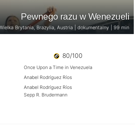
Pewnego razu w Wenezueli
ielka Brytania, Brazylia, Austria | dokumentalny | 99 min
80/100
Once Upon a Time in Venezuela
Anabel Rodríguez Ríos
Anabel Rodríguez Ríos
Sepp R. Brudermann