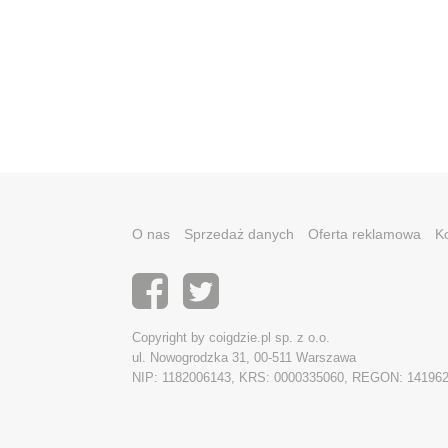
O nas
Sprzedaż danych
Oferta reklamowa
K
Copyright by coigdzie.pl sp. z o.o.
ul. Nowogrodzka 31, 00-511 Warszawa
NIP: 1182006143, KRS: 0000335060, REGON: 14196