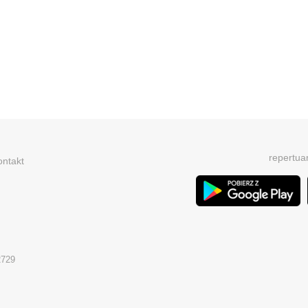
repertua
ontakt
2729