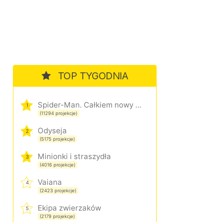
TOP TYGODNIA
Spider-Man. Całkiem nowy dzień
1
(11294 projekcje)
Odyseja
2
(5175 projekcje)
Minionki i straszydła
3
(4016 projekcje)
Vaiana
4
(2423 projekcje)
Ekipa zwierzaków
5
(2179 projekcje)