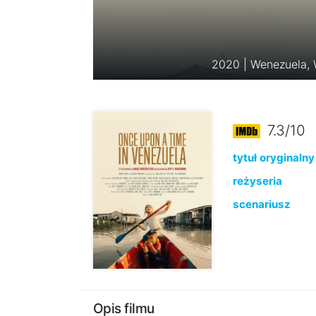
2020 | Wenezuela, W
7.3/10
tytuł oryginalny
reżyseria
scenariusz
Opis filmu