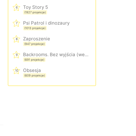
Toy Story 5
6
(1927 projekcje)
Psi Patrol i dinozaury
7
(1013 projekcje)
Zaproszenie
8
(947 projekcje)
Backrooms. Bez wyjścia (wersja rozszerzona)
9
(691 projekcje)
Obsesja
10
(609 projekcje)