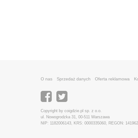
O nas
Sprzedaż danych
Oferta reklamowa
K
Copyright by coigdzie.pl sp. z o.o.
ul. Nowogrodzka 31, 00-511 Warszawa
NIP: 1182006143, KRS: 0000335060, REGON: 14196