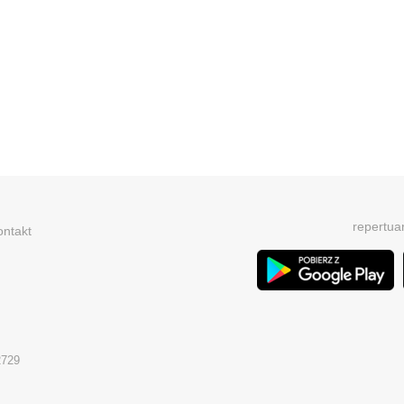
repertua
ontakt
2729