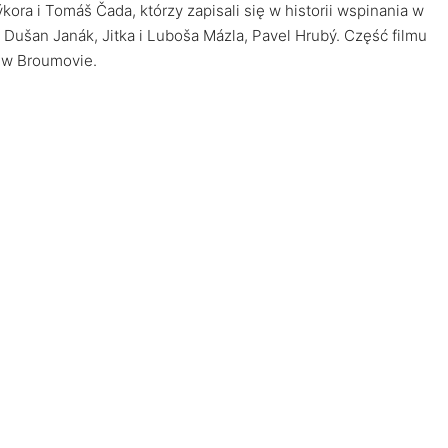
kora i Tomáš Čada, którzy zapisali się w historii wspinania w
 Dušan Janák, Jitka i Luboša Mázla, Pavel Hrubý. Część filmu
ę w Broumovie.