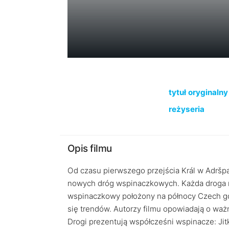
tytuł oryginalny
reżyseria
Opis filmu
Od czasu pierwszego przejścia Král w Adršpa
nowych dróg wspinaczkowych. Każda droga ma
wspinaczkowy położony na północy Czech gd
się trendów. Autorzy filmu opowiadają o waż
Drogi prezentują współcześni wspinacze: Jitk