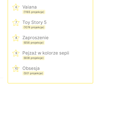
Vaiana
6
(1165 projekcje)
Toy Story 5
7
(1074 projekcje)
Zaproszenie
8
(656 projekcje)
Pejzaż w kolorze sepii
9
(608 projekcje)
Obsesja
10
(501 projekcje)