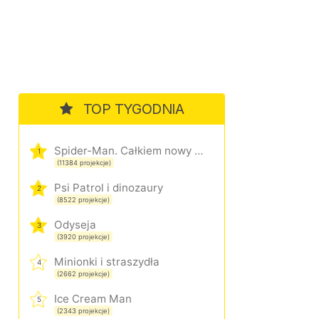
TOP TYGODNIA
Spider-Man. Całkiem nowy dzień
1
(11384 projekcje)
Psi Patrol i dinozaury
2
(8522 projekcje)
Odyseja
3
(3920 projekcje)
Minionki i straszydła
4
(2662 projekcje)
Ice Cream Man
5
(2343 projekcje)