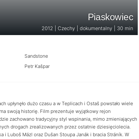
Piaskowiec
2012 | Czechy | dokumentalny | 30 min
Sandstone
Petr Kašpar
ch upłynęło dużo czasu a w Teplicach i Ostaš powstało wiele
 swoją historię. Film prezentuje wyjątkowy rejon
zie zachowano tradycyjny styl wspinania, mimo zmieniających
nych drogach zrealizowanych przez ostatnie dziesięciolecia.
a i Luboš Mázl oraz Dušan Stoupa Janák i bracia Stráník. W