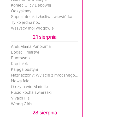
Koniec Ulicy Dębowej
Odzyskany
Superfutrzak i złośliwa wiewiórka
Tylko jedna noc
Wszyscy moi wrogowie
21 sierpnia
Arek.Mama.Panorama
Bogaci i martwi
Buntownik
Kręciołek
Księga pustyni
Naznaczony: Wyjście z mrocznego wymiaru
Nowa fala
O czym wie Marielle
Pucio kocha zwierzaki
Vivaldi i ja
Wrong Girls
28 sierpnia