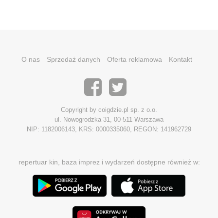
O nas
Sprzedaż danych
Oferta reklamowa
Kontakt
Copyright by coigdzie.pl sp. z o.o.
ul. Nowogrodzka 31, 00-511 Warszawa
NIP: 1182006143, KRS: 0000335060, REGON: 141962729
repertuar kin, baza imprez i wydarzeń dostępne również w: