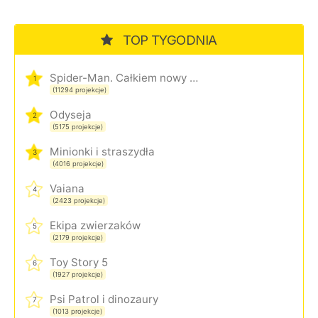
TOP TYGODNIA
Spider-Man. Całkiem nowy dzień
1
(11294 projekcje)
Odyseja
2
(5175 projekcje)
Minionki i straszydła
3
(4016 projekcje)
Vaiana
4
(2423 projekcje)
Ekipa zwierzaków
5
(2179 projekcje)
Toy Story 5
6
(1927 projekcje)
Psi Patrol i dinozaury
7
(1013 projekcje)