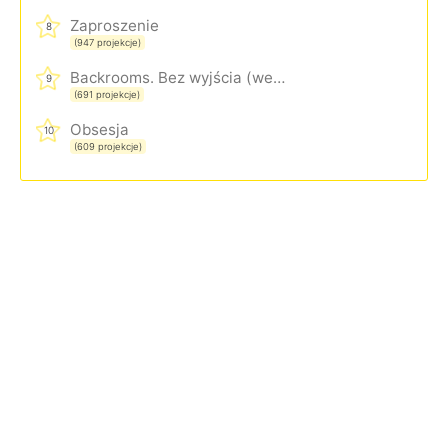
Zaproszenie
8
(947 projekcje)
Backrooms. Bez wyjścia (wersja rozszerzona)
9
(691 projekcje)
Obsesja
10
(609 projekcje)