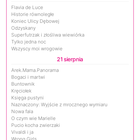
Flavia de Luce
Historie równoległe
Koniec Ulicy Dębowej
Odzyskany
Superfutrzak i złośliwa wiewiórka
Tylko jedna noc
Wszyscy moi wrogowie
21 sierpnia
Arek.Mama.Panorama
Bogaci i martwi
Buntownik
Kręciołek
Księga pustyni
Naznaczony: Wyjście z mrocznego wymiaru
Nowa fala
O czym wie Marielle
Pucio kocha zwierzaki
Vivaldi i ja
Wrong Girls