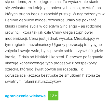
się od domu, zniknie jego mama. To wydarzenie stanie
się zwiastunem kolejnych bolesnych zmian, rozstań, po
których trudno będzie zapełnić pustkę. W nagrodzonym w
Berlinie debiucie młodej reżyserce udało się pokazać
blaski i cienie życia w odległym Sinciangu – jej rodzinnej
prowincji, która tak jak całe Chiny ulega stopniowej
modernizacji. Cena jest jednak wysoka. Mieszkający w
tym regionie muzułmańscy Ujgurzy porzucają tradycyjne
zajęcia i swoje wsie, by zapewnić sobie przyszłość gdzie
indziej. Z dala od bliskich i korzeni. Pierwsze pożegnanie
ukazuje konsekwencje tych procesów z perspektywy
dziecka, którego świat powoli się rozpada. To
poruszająca, łącząca beztroskę ze smutkiem historia ze
świetnymi rolami naturszczyków.
12+
ograniczenie wiekowe