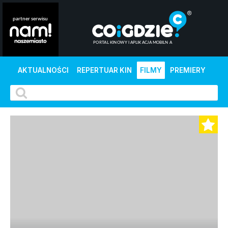
AKTUALNOŚCI
REPERTUAR KIN
FILMY
PREMIERY