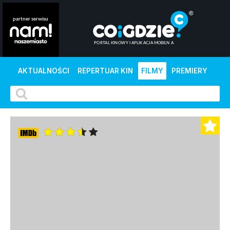
AKTUALNOŚCI
REPERTUAR KIN
FILMY
PREMIERY