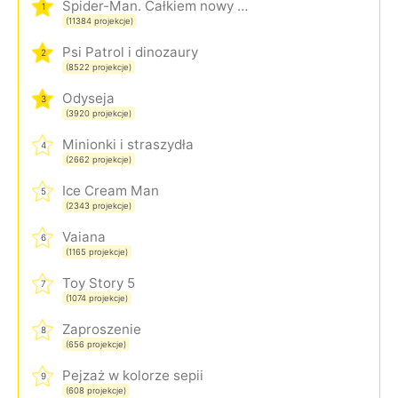
Spider-Man. Całkiem nowy dzień
1
(11384 projekcje)
Psi Patrol i dinozaury
2
(8522 projekcje)
Odyseja
3
(3920 projekcje)
Minionki i straszydła
4
(2662 projekcje)
Ice Cream Man
5
(2343 projekcje)
Vaiana
6
(1165 projekcje)
Toy Story 5
7
(1074 projekcje)
Zaproszenie
8
(656 projekcje)
Pejzaż w kolorze sepii
9
(608 projekcje)