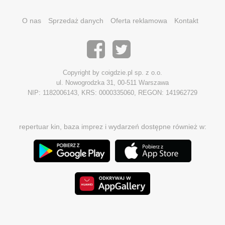
O nas
Sprzedaż danych
Oferta reklamowa
Kontakt
Copyright by coigdzie.pl sp. z o.o.
ul. Nowogrodzka 31, 00-511 Warszawa
NIP: 1182006143, KRS: 0000335060, REGON: 141962729
repertuar kin, baza imprez i wydarzeń dostępne również w: