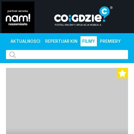
AKTUALNOŚCI
REPERTUAR KIN
FILMY
PREMIERY