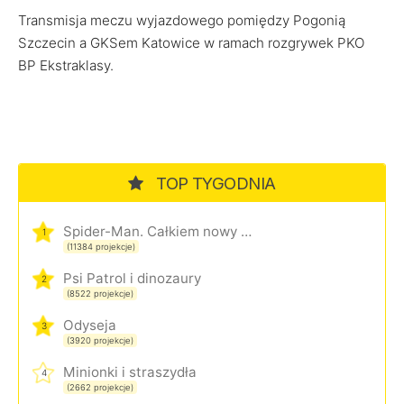
Transmisja meczu wyjazdowego pomiędzy Pogonią
Szczecin a GKSem Katowice w ramach rozgrywek PKO
BP Ekstraklasy.
TOP TYGODNIA
Spider-Man. Całkiem nowy dzień
1
(11384 projekcje)
Psi Patrol i dinozaury
2
(8522 projekcje)
Odyseja
3
(3920 projekcje)
Minionki i straszydła
4
(2662 projekcje)