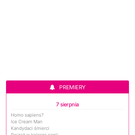
PREMIERY
7 sierpnia
Homo sapiens?
Ice Cream Man
Kandydaci śmierci
Pejzaż w kolorze sepii