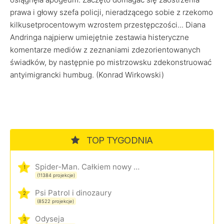
prawa i głowy szefa policji, nieradzącego sobie z rzekomo
kilkusetprocentowym wzrostem przestępczości... Diana
Andringa najpierw umiejętnie zestawia histeryczne
komentarze mediów z zeznaniami zdezorientowanych
świadków, by następnie po mistrzowsku zdekonstruować
antyimigrancki humbug. (Konrad Wirkowski)
TOP TYGODNIA
Spider-Man. Całkiem nowy dzień
1
(11384 projekcje)
Psi Patrol i dinozaury
2
(8522 projekcje)
Odyseja
3