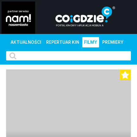
AKTUALNOŚCI
REPERTUAR KIN
FILMY
PREMIERY