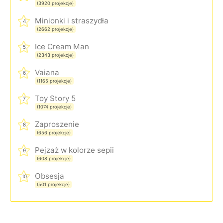
(3920 projekcje)
Minionki i straszydła
4
(2662 projekcje)
Ice Cream Man
5
(2343 projekcje)
Vaiana
6
(1165 projekcje)
Toy Story 5
7
(1074 projekcje)
Zaproszenie
8
(656 projekcje)
Pejzaż w kolorze sepii
9
(608 projekcje)
Obsesja
10
(501 projekcje)