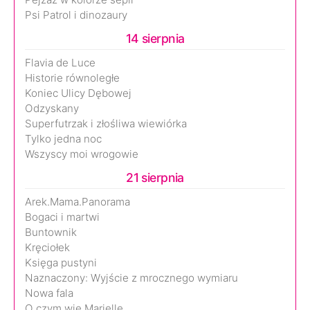
Psi Patrol i dinozaury
14 sierpnia
Flavia de Luce
Historie równoległe
Koniec Ulicy Dębowej
Odzyskany
Superfutrzak i złośliwa wiewiórka
Tylko jedna noc
Wszyscy moi wrogowie
21 sierpnia
Arek.Mama.Panorama
Bogaci i martwi
Buntownik
Kręciołek
Księga pustyni
Naznaczony: Wyjście z mrocznego wymiaru
Nowa fala
O czym wie Marielle