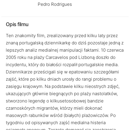
Pedro Rodrigues
Opis filmu
Ten znakomity film, zrealizowany przed kilku laty przez
znaną portugalską dziennikarkę do dziś pozostaje jedną z
lepszych analiz medialnej manipulacji faktami. 10 czerwca
2005 roku na plaży Carcavelos pod Lizboną doszło do
incydentu, który do białości rozpalił portugalskie media.
Dziennikarze prześcigali się w epatowaniu szczegółami
zajść, które po kilku dniach urosły do rangi problemu o
zasięgu krajowym. Na podstawie kilku nieostrych zdjęć,
ukazujących głównie biegnących po plaży nastolatków,
stworzono legendę o kilkusetosobowej bandzie
czarnoskórych migrantów, którzy mieli dokonać
masowych rabunków wśród (białych) plażowiczów. Po
tygodniu od opisywanych zajść medialna histeria
osiągnęła apogeum. Zaczęto domagać się zaostrzenia