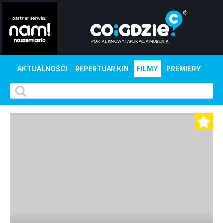
AKTUALNOŚCI
REPERTUAR KIN
FILMY
PREMIERY