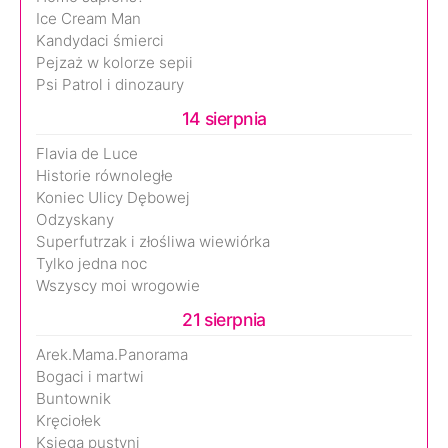
Ice Cream Man
Kandydaci śmierci
Pejzaż w kolorze sepii
Psi Patrol i dinozaury
14 sierpnia
Flavia de Luce
Historie równoległe
Koniec Ulicy Dębowej
Odzyskany
Superfutrzak i złośliwa wiewiórka
Tylko jedna noc
Wszyscy moi wrogowie
21 sierpnia
Arek.Mama.Panorama
Bogaci i martwi
Buntownik
Kręciołek
Księga pustyni