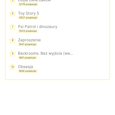
5
(2179 projekcje)
Toy Story 5
6
(1927 projekcje)
Psi Patrol i dinozaury
7
(1013 projekcje)
Zaproszenie
8
(947 projekcje)
Backrooms. Bez wyjścia (wersja rozszerzona)
9
(691 projekcje)
Obsesja
10
(609 projekcje)