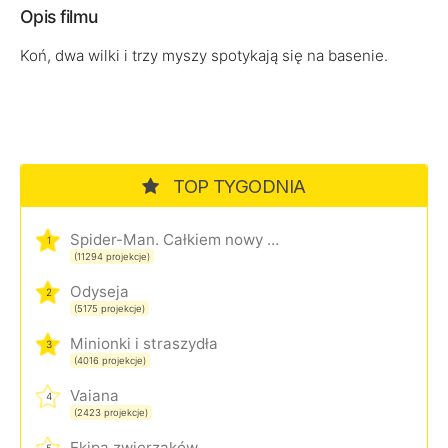
Opis filmu
Koń, dwa wilki i trzy myszy spotykają się na basenie.
TOP TYGODNIA
Spider-Man. Całkiem nowy dzień
1
(11294 projekcje)
Odyseja
2
(5175 projekcje)
Minionki i straszydła
3
(4016 projekcje)
Vaiana
4
(2423 projekcje)
Ekipa zwierzaków