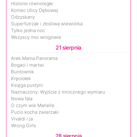
Historie równoległe
Koniec Ulicy Dębowej
Odzyskany
Superfutrzak i złośliwa wiewiórka
Tylko jedna noc
Wszyscy moi wrogowie
21 sierpnia
Arek.Mama.Panorama
Bogaci i martwi
Buntownik
Kręciołek
Księga pustyni
Naznaczony: Wyjście z mrocznego wymiaru
Nowa fala
O czym wie Marielle
Pucio kocha zwierzaki
Vivaldi i ja
Wrong Girls
28 sierpnia