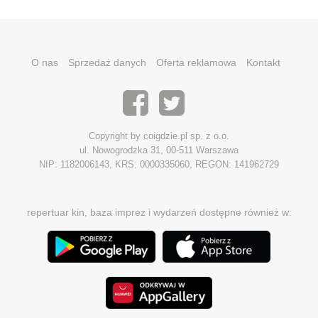
O nas
Sprzedaż danych
Oferta reklamowa
Kontakt
Copyright by coigdzie.pl sp. z o.o.
ul. Nowogrodzka 31, 00-511 Warszawa
NIP: 1182006143, KRS: 0000335060, REGON: 141962729
repertuar kin, baza imprez i wydarzeń dostępne również w: