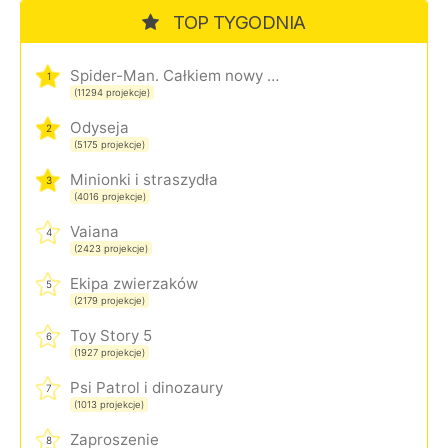
TOP TYGODNIA
Spider-Man. Całkiem nowy dzień
1
(11294 projekcje)
Odyseja
2
(5175 projekcje)
Minionki i straszydła
3
(4016 projekcje)
Vaiana
4
(2423 projekcje)
Ekipa zwierzaków
5
(2179 projekcje)
Toy Story 5
6
(1927 projekcje)
Psi Patrol i dinozaury
7
(1013 projekcje)
Zaproszenie
8