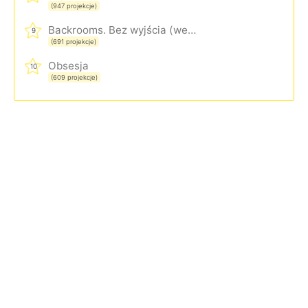
(947 projekcje)
Backrooms. Bez wyjścia (wersja rozszerzona)
9
(691 projekcje)
Obsesja
10
(609 projekcje)