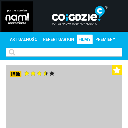
AKTUALNOŚCI
REPERTUAR KIN
FILMY
PREMIERY