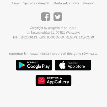
O nas
Sprzedaż danych
Oferta reklamowa
Kontakt
Copyright by coigdzie.pl sp. z o.o.
ul. Nowogrodzka 31, 00-511 Warszawa
NIP: 1182006143, KRS: 0000335060, REGON: 141962729
repertuar kin, baza imprez i wydarzeń dostępne również w: