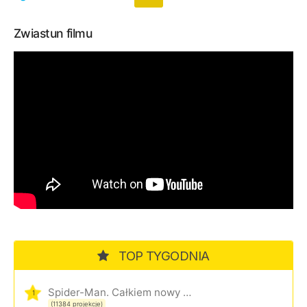
Zwiastun filmu
TOP TYGODNIA
Spider-Man. Całkiem nowy dzień
1
(11384 projekcje)