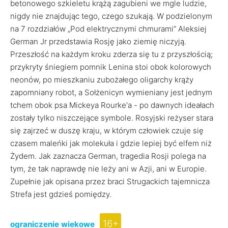
betonowego szkieletu krążą zagubieni we mgle ludzie,
nigdy nie znajdując tego, czego szukają. W podzielonym
na 7 rozdziałów „Pod elektrycznymi chmurami” Aleksiej
German Jr przedstawia Rosję jako ziemię niczyją.
Przeszłość na każdym kroku zderza się tu z przyszłością;
przykryty śniegiem pomnik Lenina stoi obok kolorowych
neonów, po mieszkaniu zubożałego oligarchy krąży
zapomniany robot, a Sołżenicyn wymieniany jest jednym
tchem obok psa Mickeya Rourke'a - po dawnych ideałach
zostały tylko niszczejące symbole. Rosyjski reżyser stara
się zajrzeć w duszę kraju, w którym człowiek czuje się
czasem maleńki jak molekuła i gdzie lepiej być elfem niż
Żydem. Jak zaznacza German, tragedia Rosji polega na
tym, że tak naprawdę nie leży ani w Azji, ani w Europie.
Zupełnie jak opisana przez braci Strugackich tajemnicza
Strefa jest gdzieś pomiędzy.
16+
ograniczenie wiekowe