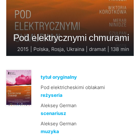
Pod elektrycznymi chmurami
2015 | Polska, Rosja, Ukraina | dramat | 138 min
tytuł oryginalny
Pod elektricheskimi oblakami
reżyseria
Aleksey German
scenariusz
Aleksey German
muzyka