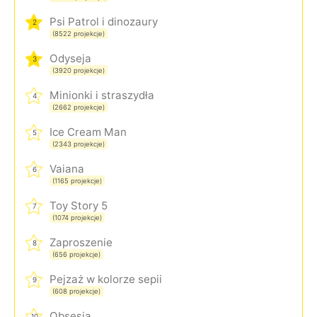
Psi Patrol i dinozaury
2
(8522 projekcje)
Odyseja
3
(3920 projekcje)
Minionki i straszydła
4
(2662 projekcje)
Ice Cream Man
5
(2343 projekcje)
Vaiana
6
(1165 projekcje)
Toy Story 5
7
(1074 projekcje)
Zaproszenie
8
(656 projekcje)
Pejzaż w kolorze sepii
9
(608 projekcje)
Obsesja
10