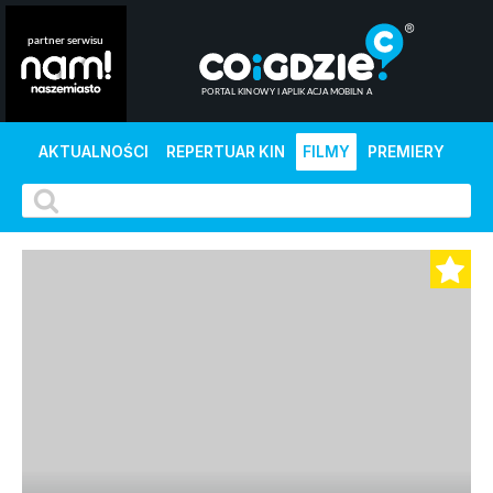
AKTUALNOŚCI
REPERTUAR KIN
FILMY
PREMIERY