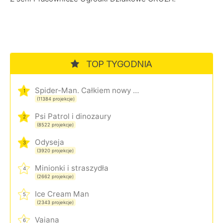
TOP TYGODNIA
Spider-Man. Całkiem nowy dzień
1
(11384 projekcje)
Psi Patrol i dinozaury
2
(8522 projekcje)
Odyseja
3
(3920 projekcje)
Minionki i straszydła
4
(2662 projekcje)
Ice Cream Man
5
(2343 projekcje)
Vaiana
6