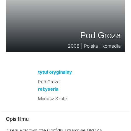
Pod Groza
2008 | Polska | komedia
tytuł oryginalny
Pod Groza
reżyseria
Mariusz Szulc
Opis filmu
Z serii Pracownicze Ogródki Działkowe GROZA.