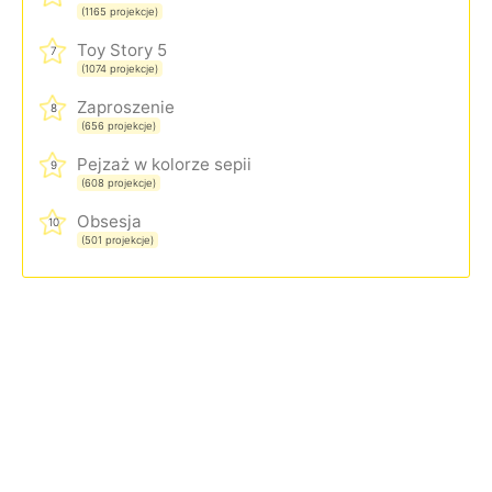
(1165 projekcje)
Toy Story 5
7
(1074 projekcje)
Zaproszenie
8
(656 projekcje)
Pejzaż w kolorze sepii
9
(608 projekcje)
Obsesja
10
(501 projekcje)