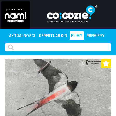
AKTUALNOŚCI
REPERTUAR KIN
FILMY
PREMIERY