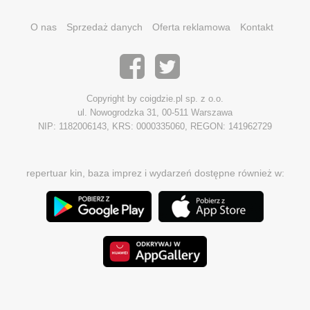
O nas
Sprzedaż danych
Oferta reklamowa
Kontakt
Copyright by coigdzie.pl sp. z o.o.
ul. Nowogrodzka 31, 00-511 Warszawa
NIP: 1182006143, KRS: 0000335060, REGON: 141962729
repertuar kin, baza imprez i wydarzeń dostępne również w: