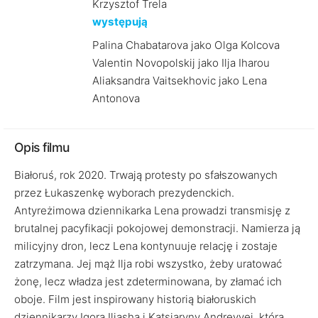
Krzysztof Trela
występują
Palina Chabatarova jako Olga Kolcova
Valentin Novopolskij jako Ilja Iharou
Aliaksandra Vaitsekhovic jako Lena
Antonova
Opis filmu
Białoruś, rok 2020. Trwają protesty po sfałszowanych
przez Łukaszenkę wyborach prezydenckich.
Antyreżimowa dziennikarka Lena prowadzi transmisję z
brutalnej pacyfikacji pokojowej demonstracji. Namierza ją
milicyjny dron, lecz Lena kontynuuje relację i zostaje
zatrzymana. Jej mąż Ilja robi wszystko, żeby uratować
żonę, lecz władza jest zdeterminowana, by złamać ich
oboje. Film jest inspirowany historią białoruskich
dziennikarzy Igora Iljasha i Katsiaryny Andreyvej, która