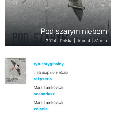
Pod szarym niebem
2024 | Polska | dramat | 81 min
tytuł oryginalny
Пад шэрым небам
reżyseria
Mara Tamkovich
scenariusz
Mara Tamkovich
zdjęcia