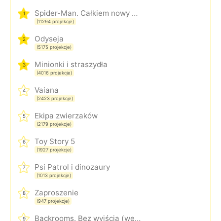
Spider-Man. Całkiem nowy dzień
1
(11294 projekcje)
Odyseja
2
(5175 projekcje)
Minionki i straszydła
3
(4016 projekcje)
Vaiana
4
(2423 projekcje)
Ekipa zwierzaków
5
(2179 projekcje)
Toy Story 5
6
(1927 projekcje)
Psi Patrol i dinozaury
7
(1013 projekcje)
Zaproszenie
8
(947 projekcje)
Backrooms. Bez wyjścia (wersja rozszerzona)
9