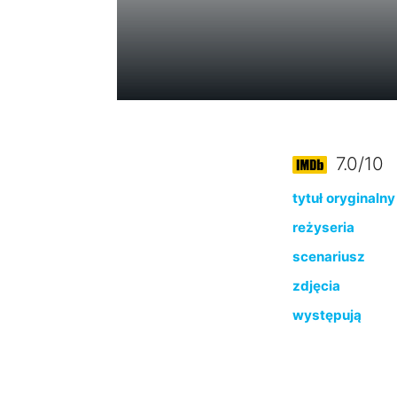
7.0/10
tytuł oryginalny
reżyseria
scenariusz
zdjęcia
występują