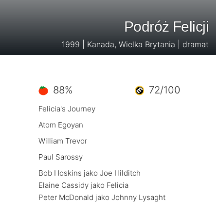
Podróż Felicji
1999 | Kanada, Wielka Brytania | dramat
88%
72/100
Felicia's Journey
Atom Egoyan
William Trevor
Paul Sarossy
Bob Hoskins jako Joe Hilditch
Elaine Cassidy jako Felicia
Peter McDonald jako Johnny Lysaght