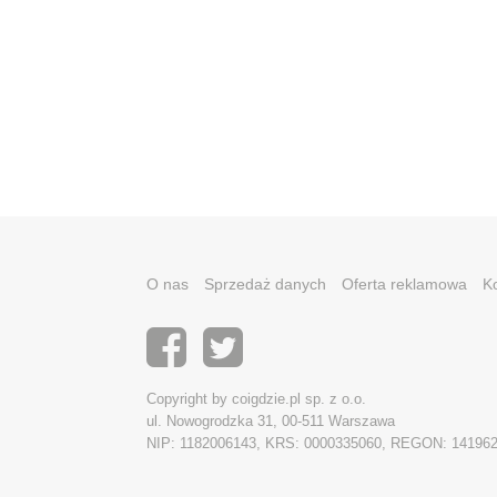
O nas
Sprzedaż danych
Oferta reklamowa
K
Copyright by coigdzie.pl sp. z o.o.
ul. Nowogrodzka 31, 00-511 Warszawa
NIP: 1182006143, KRS: 0000335060, REGON: 14196