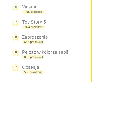
Vaiana
6
(1165 projekcje)
Toy Story 5
7
(1074 projekcje)
Zaproszenie
8
(656 projekcje)
Pejzaż w kolorze sepii
9
(608 projekcje)
Obsesja
10
(501 projekcje)