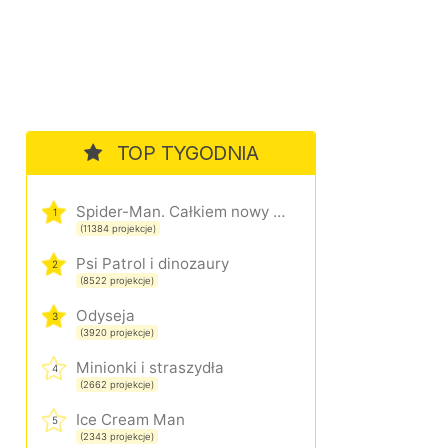
TOP TYGODNIA
Spider-Man. Całkiem nowy dzień
1
(11384 projekcje)
Psi Patrol i dinozaury
2
(8522 projekcje)
Odyseja
3
(3920 projekcje)
Minionki i straszydła
4
(2662 projekcje)
Ice Cream Man
5
(2343 projekcje)