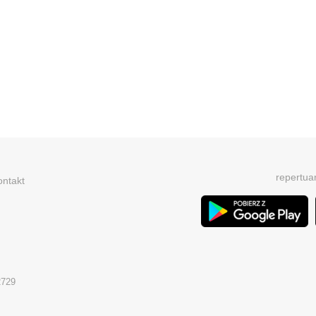
repertua
ontakt
2729