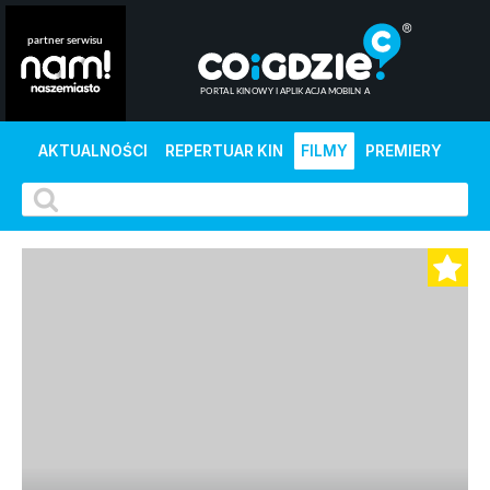
AKTUALNOŚCI
REPERTUAR KIN
FILMY
PREMIERY