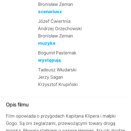
Bronisław Zeman
scenariusz
Józef Ćwiertnia
Andrzej Orzechowski
Bronisław Zeman
muzyka
Bogumił Pasternak
występują
Tadeusz Włudarski
Jerzy Sagan
Krzysztof Krupiński
Opis filmu
Film opowiada o przygodach Kapitana Klipera i małpki
Gogo. Są oni żeglarzami, przewożącymi towary drogą
morską. Pływają statkiem o nazwie Hermes. Na ich drodze