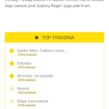
staje zawsze pirat Szalony Roger i jego ptak Kiwit.
TOP TYGODNIA
Spider-Man. Całkiem nowy dzień
1
(11294 projekcje)
Odyseja
2
(5175 projekcje)
Minionki i straszydła
3
(4016 projekcje)
Vaiana
4
(2423 projekcje)
Ekipa zwierzaków
5
(2179 projekcje)