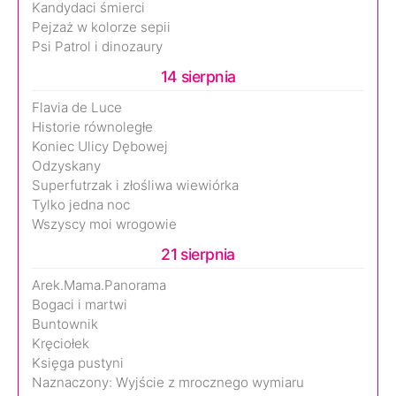
Kandydaci śmierci
Pejzaż w kolorze sepii
Psi Patrol i dinozaury
14 sierpnia
Flavia de Luce
Historie równoległe
Koniec Ulicy Dębowej
Odzyskany
Superfutrzak i złośliwa wiewiórka
Tylko jedna noc
Wszyscy moi wrogowie
21 sierpnia
Arek.Mama.Panorama
Bogaci i martwi
Buntownik
Kręciołek
Księga pustyni
Naznaczony: Wyjście z mrocznego wymiaru