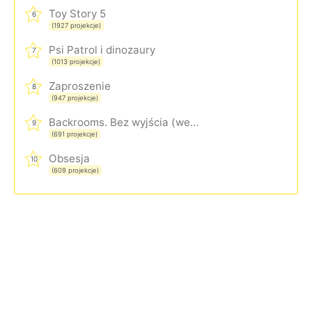
Toy Story 5
6
(1927 projekcje)
Psi Patrol i dinozaury
7
(1013 projekcje)
Zaproszenie
8
(947 projekcje)
Backrooms. Bez wyjścia (wersja rozszerzona)
9
(691 projekcje)
Obsesja
10
(609 projekcje)