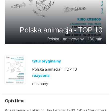
Polska animacja - TOP 10
Polska | animowany | 180 min
tytuł oryginalny
Polska animacja - TOP 10
reżyseria
nieznany
Opis filmu
W zestawie: - Labirynt, Jan Lenica, 1962, 14’, - Czerwone i