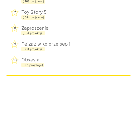
(1165 projekcje)
Toy Story 5
7
(1074 projekcje)
Zaproszenie
8
(656 projekcje)
Pejzaż w kolorze sepii
9
(608 projekcje)
Obsesja
10
(501 projekcje)