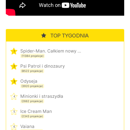
TOP TYGODNIA
Spider-Man. Całkiem nowy dzień
1
(11384 projekcje)
Psi Patrol i dinozaury
2
(8522 projekcje)
Odyseja
3
(3920 projekcje)
Minionki i straszydła
4
(2662 projekcje)
Ice Cream Man
5
(2343 projekcje)
Vaiana
6