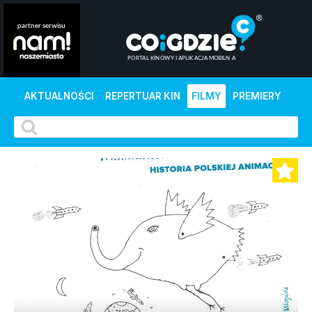
AKTUALNOŚCI
REPERTUAR KIN
FILMY
PREMIERY