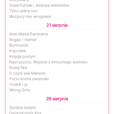
Superfutrzak i złośliwa wiewiórka
Tylko jedna noc
Wszyscy moi wrogowie
21 sierpnia
Arek.Mama.Panorama
Bogaci i martwi
Buntownik
Kręciołek
Księga pustyni
Naznaczony: Wyjście z mrocznego wymiaru
Nowa fala
O czym wie Marielle
Pucio kocha zwierzaki
Vivaldi i ja
Wrong Girls
28 sierpnia
Gorzkie święta
Gwiazdozbiór Psa