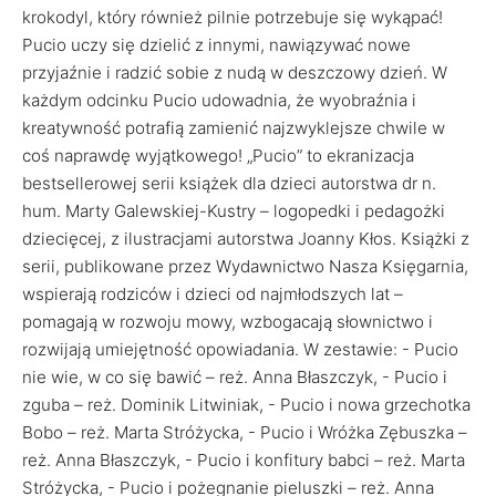
krokodyl, który również pilnie potrzebuje się wykąpać!
Pucio uczy się dzielić z innymi, nawiązywać nowe
przyjaźnie i radzić sobie z nudą w deszczowy dzień. W
każdym odcinku Pucio udowadnia, że wyobraźnia i
kreatywność potrafią zamienić najzwyklejsze chwile w
coś naprawdę wyjątkowego! „Pucio” to ekranizacja
bestsellerowej serii książek dla dzieci autorstwa dr n.
hum. Marty Galewskiej-Kustry – logopedki i pedagożki
dziecięcej, z ilustracjami autorstwa Joanny Kłos. Książki z
serii, publikowane przez Wydawnictwo Nasza Księgarnia,
wspierają rodziców i dzieci od najmłodszych lat –
pomagają w rozwoju mowy, wzbogacają słownictwo i
rozwijają umiejętność opowiadania. W zestawie: - Pucio
nie wie, w co się bawić – reż. Anna Błaszczyk, - Pucio i
zguba – reż. Dominik Litwiniak, - Pucio i nowa grzechotka
Bobo – reż. Marta Stróżycka, - Pucio i Wróżka Zębuszka –
reż. Anna Błaszczyk, - Pucio i konfitury babci – reż. Marta
Stróżycka, - Pucio i pożegnanie pieluszki – reż. Anna