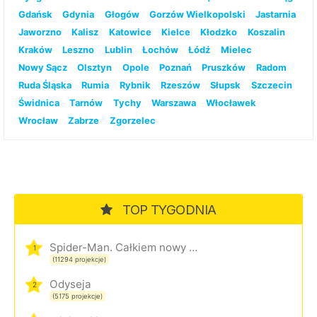
Gdańsk
Gdynia
Głogów
Gorzów Wielkopolski
Jastarnia
Jaworzno
Kalisz
Katowice
Kielce
Kłodzko
Koszalin
Kraków
Leszno
Lublin
Łochów
Łódź
Mielec
Nowy Sącz
Olsztyn
Opole
Poznań
Pruszków
Radom
Ruda Śląska
Rumia
Rybnik
Rzeszów
Słupsk
Szczecin
Świdnica
Tarnów
Tychy
Warszawa
Włocławek
Wrocław
Zabrze
Zgorzelec
TOP TYGODNIA
Spider-Man. Całkiem nowy dzień
1
(11294 projekcje)
Odyseja
2
(5175 projekcje)