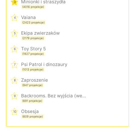
Minionki i straszydła
3
(4016 projekcje)
Vaiana
4
(2423 projekcje)
Ekipa zwierzaków
5
(2179 projekcje)
Toy Story 5
6
(1927 projekcje)
Psi Patrol i dinozaury
7
(1013 projekcje)
Zaproszenie
8
(947 projekcje)
Backrooms. Bez wyjścia (wersja rozszerzona)
9
(691 projekcje)
Obsesja
10
(609 projekcje)