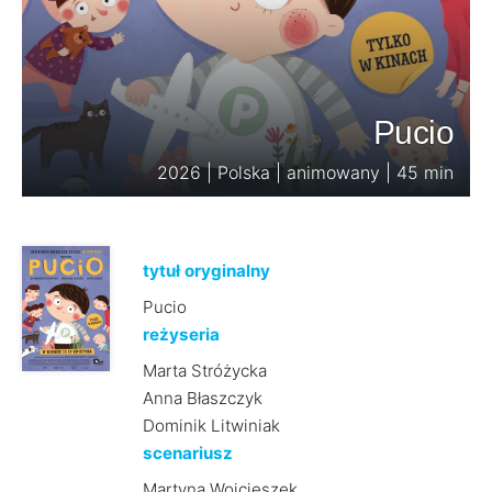
Pucio
2026 | Polska | animowany | 45 min
tytuł oryginalny
Pucio
reżyseria
Marta Stróżycka
Anna Błaszczyk
Dominik Litwiniak
scenariusz
Martyna Wojcieszek