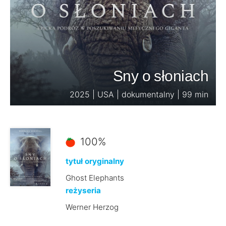
Sny o słoniach
2025 | USA | dokumentalny | 99 min
100%
tytuł oryginalny
Ghost Elephants
reżyseria
Werner Herzog