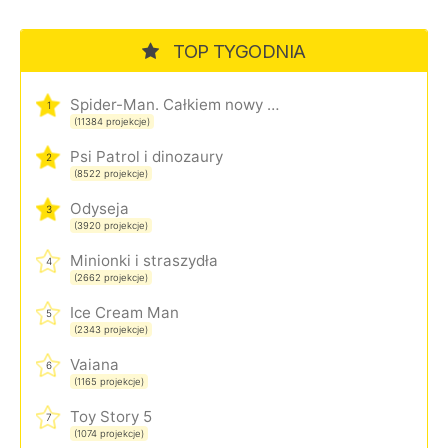
TOP TYGODNIA
Spider-Man. Całkiem nowy dzień
1
(11384 projekcje)
Psi Patrol i dinozaury
2
(8522 projekcje)
Odyseja
3
(3920 projekcje)
Minionki i straszydła
4
(2662 projekcje)
Ice Cream Man
5
(2343 projekcje)
Vaiana
6
(1165 projekcje)
Toy Story 5
7
(1074 projekcje)