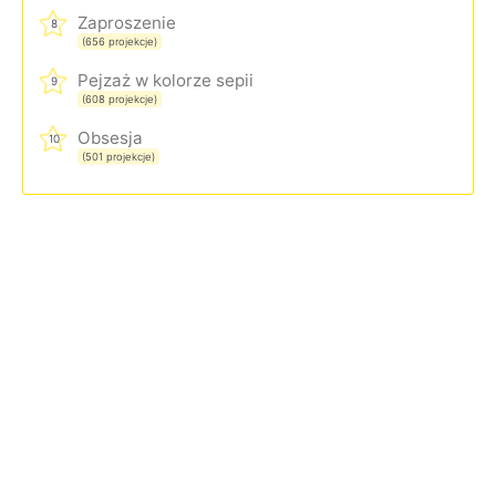
Zaproszenie
8
(656 projekcje)
Pejzaż w kolorze sepii
9
(608 projekcje)
Obsesja
10
(501 projekcje)