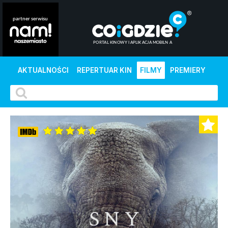
AKTUALNOŚCI
REPERTUAR KIN
FILMY
PREMIERY