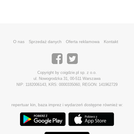
O nas
Sprzedaż danych
Oferta reklamowa
Kontakt
Copyright by coigdzie.pl sp. z o.o.
ul. Nowogrodzka 31, 00-511 Warszawa
NIP: 1182006143, KRS: 0000335060, REGON: 141962729
repertuar kin, baza imprez i wydarzeń dostępne również w: