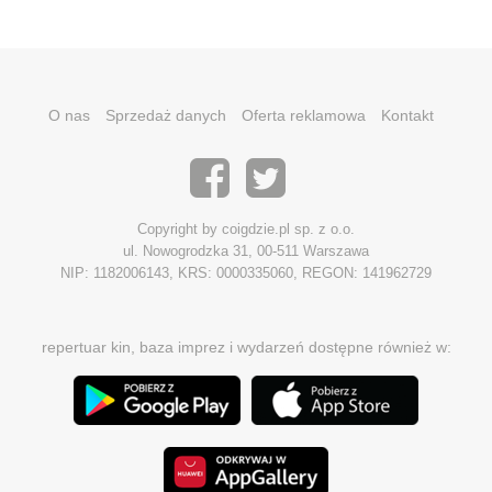
O nas
Sprzedaż danych
Oferta reklamowa
Kontakt
Copyright by coigdzie.pl sp. z o.o.
ul. Nowogrodzka 31, 00-511 Warszawa
NIP: 1182006143, KRS: 0000335060, REGON: 141962729
repertuar kin, baza imprez i wydarzeń dostępne również w: