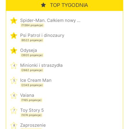
TOP TYGODNIA
Spider-Man. Całkiem nowy dzień
1
(11384 projekcje)
Psi Patrol i dinozaury
2
(8522 projekcje)
Odyseja
3
(3920 projekcje)
Minionki i straszydła
4
(2662 projekcje)
Ice Cream Man
5
(2343 projekcje)
Vaiana
6
(1165 projekcje)
Toy Story 5
7
(1074 projekcje)
Zaproszenie
8