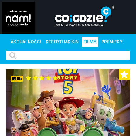
AKTUALNOŚCI
REPERTUAR KIN
FILMY
PREMIERY