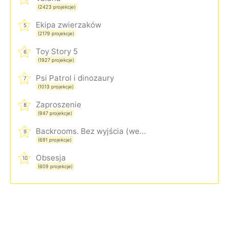
(2423 projekcje)
Ekipa zwierzaków
5
(2179 projekcje)
Toy Story 5
6
(1927 projekcje)
Psi Patrol i dinozaury
7
(1013 projekcje)
Zaproszenie
8
(947 projekcje)
Backrooms. Bez wyjścia (wersja rozszerzona)
9
(691 projekcje)
Obsesja
10
(609 projekcje)