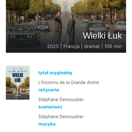
Wielki Łuk
2025 | Francja | dramat | 106 min
tytuł oryginalny
L’Inconnu de la Grande Arche
reżyseria
Stéphane Demoustier
scenariusz
Stéphane Demoustier
muzyka