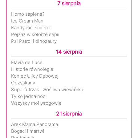
7 sierpnia
Homo sapiens?
Ice Cream Man
Kandydaci śmierci
Pejzaż w kolorze sepii
Psi Patrol i dinozaury
14 sierpnia
Flavia de Luce
Historie równoległe
Koniec Ulicy Dębowej
Odzyskany
Superfutrzak i złośliwa wiewiórka
Tylko jedna noc
Wszyscy moi wrogowie
21 sierpnia
Arek.Mama.Panorama
Bogaci i martwi
Buntownik