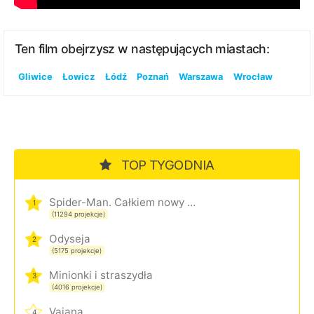
Ten film obejrzysz w następujących miastach:
Gliwice
Łowicz
Łódź
Poznań
Warszawa
Wrocław
TOP TYGODNIA
Spider-Man. Całkiem nowy dzień
1
(11294 projekcje)
Odyseja
2
(5175 projekcje)
Minionki i straszydła
3
(4016 projekcje)
Vaiana
4