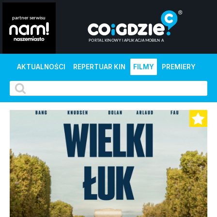
AKTUALNOŚCI
REPERTUAR KIN
FILMY
PREMIERY