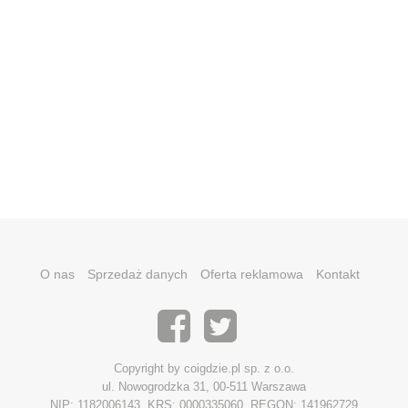
O nas
Sprzedaż danych
Oferta reklamowa
Kontakt
Copyright by coigdzie.pl sp. z o.o.
ul. Nowogrodzka 31, 00-511 Warszawa
NIP: 1182006143, KRS: 0000335060, REGON: 141962729