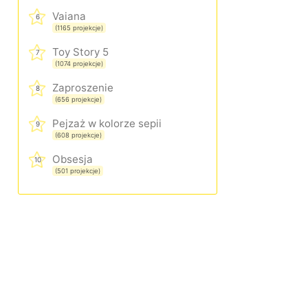
Vaiana
6
(1165 projekcje)
Toy Story 5
7
(1074 projekcje)
Zaproszenie
8
(656 projekcje)
Pejzaż w kolorze sepii
9
(608 projekcje)
Obsesja
10
(501 projekcje)