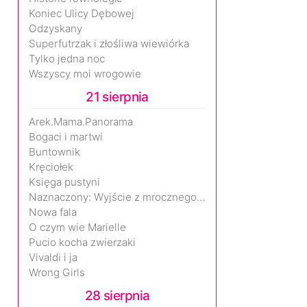
Koniec Ulicy Dębowej
Odzyskany
Superfutrzak i złośliwa wiewiórka
Tylko jedna noc
Wszyscy moi wrogowie
21 sierpnia
Arek.Mama.Panorama
Bogaci i martwi
Buntownik
Kręciołek
Księga pustyni
Naznaczony: Wyjście z mrocznego wymiaru
Nowa fala
O czym wie Marielle
Pucio kocha zwierzaki
Vivaldi i ja
Wrong Girls
28 sierpnia