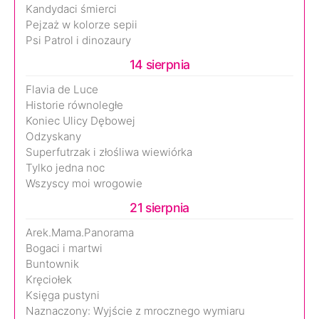
Kandydaci śmierci
Pejzaż w kolorze sepii
Psi Patrol i dinozaury
14 sierpnia
Flavia de Luce
Historie równoległe
Koniec Ulicy Dębowej
Odzyskany
Superfutrzak i złośliwa wiewiórka
Tylko jedna noc
Wszyscy moi wrogowie
21 sierpnia
Arek.Mama.Panorama
Bogaci i martwi
Buntownik
Kręciołek
Księga pustyni
Naznaczony: Wyjście z mrocznego wymiaru