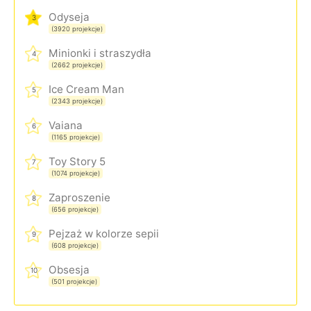
Odyseja
3
(3920 projekcje)
Minionki i straszydła
4
(2662 projekcje)
Ice Cream Man
5
(2343 projekcje)
Vaiana
6
(1165 projekcje)
Toy Story 5
7
(1074 projekcje)
Zaproszenie
8
(656 projekcje)
Pejzaż w kolorze sepii
9
(608 projekcje)
Obsesja
10
(501 projekcje)