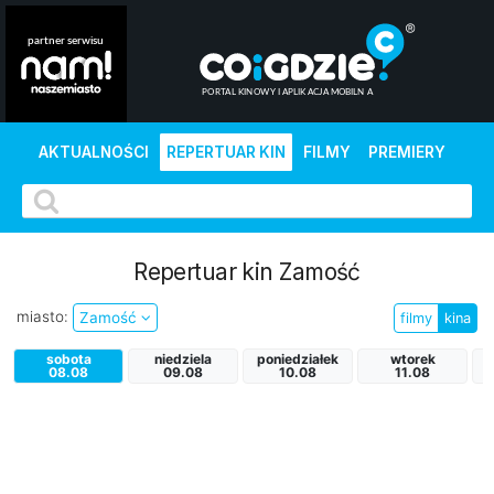
AKTUALNOŚCI
REPERTUAR KIN
FILMY
PREMIERY
Repertuar kin Zamość
miasto:
Zamość
filmy
kina
sobota
niedziela
poniedziałek
wtorek
08.08
09.08
10.08
11.08