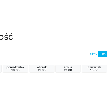
ość
filmy
kina
poniedziałek
wtorek
środa
czwartek
10.08
11.08
12.08
13.08