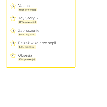
Vaiana
6
(1165 projekcje)
Toy Story 5
7
(1074 projekcje)
Zaproszenie
8
(656 projekcje)
Pejzaż w kolorze sepii
9
(608 projekcje)
Obsesja
10
(501 projekcje)