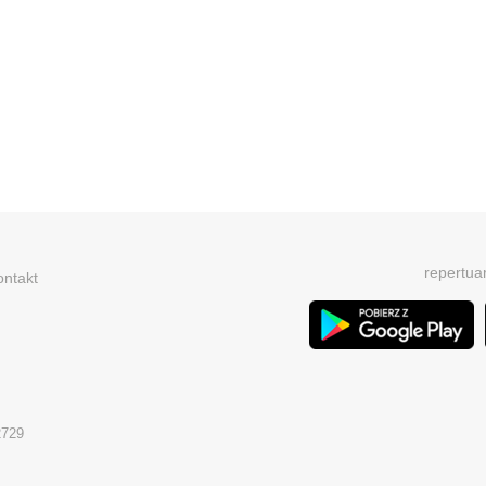
repertua
ontakt
2729