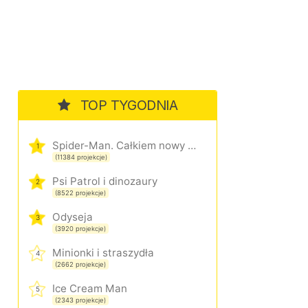
TOP TYGODNIA
Spider-Man. Całkiem nowy dzień
1
(11384 projekcje)
Psi Patrol i dinozaury
2
(8522 projekcje)
Odyseja
3
(3920 projekcje)
Minionki i straszydła
4
(2662 projekcje)
Ice Cream Man
5
(2343 projekcje)