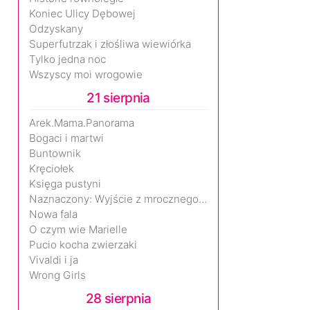
Koniec Ulicy Dębowej
Odzyskany
Superfutrzak i złośliwa wiewiórka
Tylko jedna noc
Wszyscy moi wrogowie
21 sierpnia
Arek.Mama.Panorama
Bogaci i martwi
Buntownik
Kręciołek
Księga pustyni
Naznaczony: Wyjście z mrocznego wymiaru
Nowa fala
O czym wie Marielle
Pucio kocha zwierzaki
Vivaldi i ja
Wrong Girls
28 sierpnia