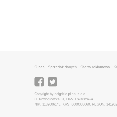
O nas
Sprzedaż danych
Oferta reklamowa
K
Copyright by coigdzie.pl sp. z o.o.
ul. Nowogrodzka 31, 00-511 Warszawa
NIP: 1182006143, KRS: 0000335060, REGON: 14196