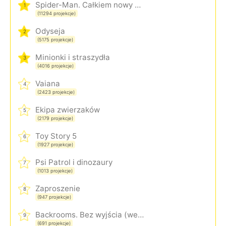
Spider-Man. Całkiem nowy dzień
1
(11294 projekcje)
Odyseja
2
(5175 projekcje)
Minionki i straszydła
3
(4016 projekcje)
Vaiana
4
(2423 projekcje)
Ekipa zwierzaków
5
(2179 projekcje)
Toy Story 5
6
(1927 projekcje)
Psi Patrol i dinozaury
7
(1013 projekcje)
Zaproszenie
8
(947 projekcje)
Backrooms. Bez wyjścia (wersja rozszerzona)
9
(691 projekcje)