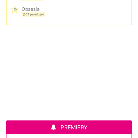
Obsesja
10
(609 projekcje)
PREMIERY