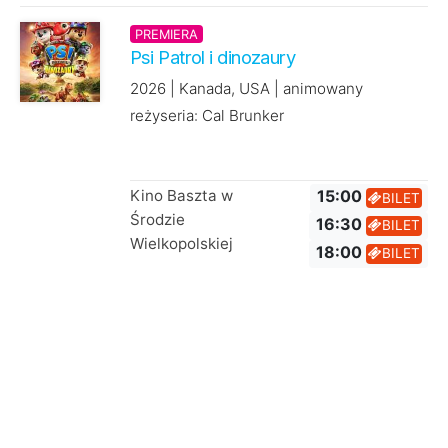
PREMIERA
Psi Patrol i dinozaury
2026 | Kanada, USA | animowany
reżyseria: Cal Brunker
Kino Baszta w
15:00
BILET
Środzie
16:30
BILET
Wielkopolskiej
18:00
BILET