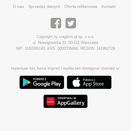
O nas
Sprzedaż danych
Oferta reklamowa
Kontakt
Copyright by coigdzie.pl sp. z o.o.
ul. Nowogrodzka 31, 00-511 Warszawa
NIP: 1182006143, KRS: 0000335060, REGON: 141962729
repertuar kin, baza imprez i wydarzeń dostępne również w: