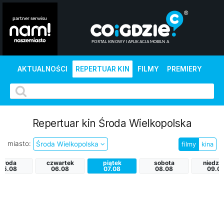
AKTUALNOŚCI
REPERTUAR KIN
FILMY
PREMIERY
Repertuar kin Środa Wielkopolska
miasto:
Środa Wielkopolska
filmy
kina
środa
czwartek
piątek
sobota
niedzie
05.08
06.08
07.08
08.08
09.0