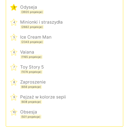
Odyseja
3
(3920 projekcje)
Minionki i straszydła
4
(2662 projekcje)
Ice Cream Man
5
(2343 projekcje)
Vaiana
6
(1165 projekcje)
Toy Story 5
7
(1074 projekcje)
Zaproszenie
8
(656 projekcje)
Pejzaż w kolorze sepii
9
(608 projekcje)
Obsesja
10
(501 projekcje)