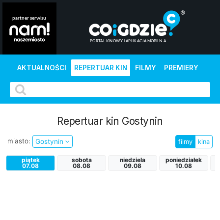
AKTUALNOŚCI
REPERTUAR KIN
FILMY
PREMIERY
Repertuar kin Gostynin
miasto:
Gostynin
filmy
kina
piątek
sobota
niedziela
poniedziałek
07.08
08.08
09.08
10.08