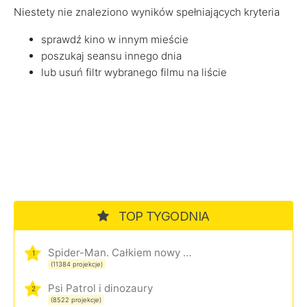
Niestety nie znaleziono wyników spełniających kryteria
sprawdź kino w innym mieście
poszukaj seansu innego dnia
lub usuń filtr wybranego filmu na liście
TOP TYGODNIA
Spider-Man. Całkiem nowy dzień
1
(11384 projekcje)
Psi Patrol i dinozaury
2
(8522 projekcje)