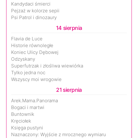
Kandydaci śmierci
Pejzaż w kolorze sepii
Psi Patrol i dinozaury
14 sierpnia
Flavia de Luce
Historie równoległe
Koniec Ulicy Dębowej
Odzyskany
Superfutrzak i złośliwa wiewiórka
Tylko jedna noc
Wszyscy moi wrogowie
21 sierpnia
Arek.Mama.Panorama
Bogaci i martwi
Buntownik
Kręciołek
Księga pustyni
Naznaczony: Wyjście z mrocznego wymiaru