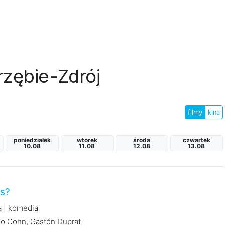
rzębie-Zdrój
filmy
kina
poniedziałek
wtorek
środa
czwartek
10.08
11.08
12.08
13.08
s?
a | komedia
no Cohn, Gastón Duprat