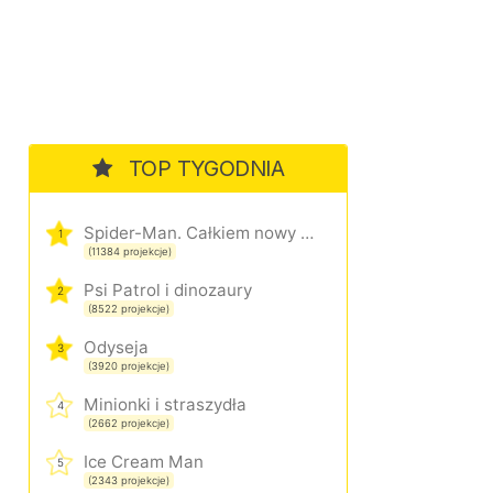
TOP TYGODNIA
Spider-Man. Całkiem nowy dzień
1
(11384 projekcje)
Psi Patrol i dinozaury
2
(8522 projekcje)
Odyseja
3
(3920 projekcje)
Minionki i straszydła
4
(2662 projekcje)
Ice Cream Man
5
(2343 projekcje)