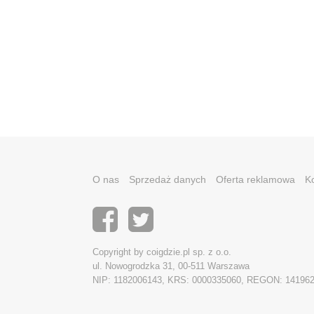
O nas
Sprzedaż danych
Oferta reklamowa
K
Copyright by coigdzie.pl sp. z o.o.
ul. Nowogrodzka 31, 00-511 Warszawa
NIP: 1182006143, KRS: 0000335060, REGON: 14196