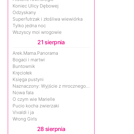
Koniec Ulicy Dębowej
Odzyskany
Superfutrzak i złośliwa wiewiórka
Tylko jedna noc
Wszyscy moi wrogowie
21 sierpnia
Arek.Mama.Panorama
Bogaci i martwi
Buntownik
Kręciołek
Księga pustyni
Naznaczony: Wyjście z mrocznego wymiaru
Nowa fala
O czym wie Marielle
Pucio kocha zwierzaki
Vivaldi i ja
Wrong Girls
28 sierpnia