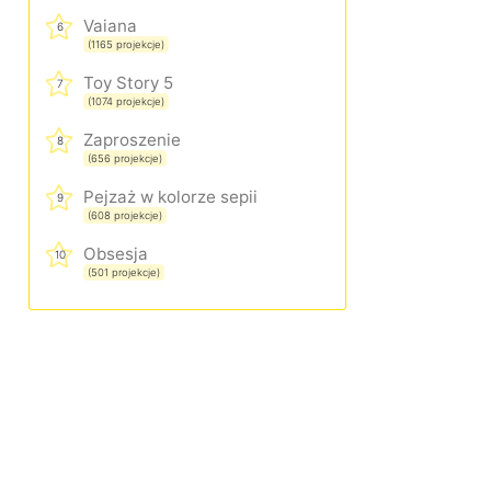
Vaiana
6
(1165 projekcje)
Toy Story 5
7
(1074 projekcje)
Zaproszenie
8
(656 projekcje)
Pejzaż w kolorze sepii
9
(608 projekcje)
Obsesja
10
(501 projekcje)