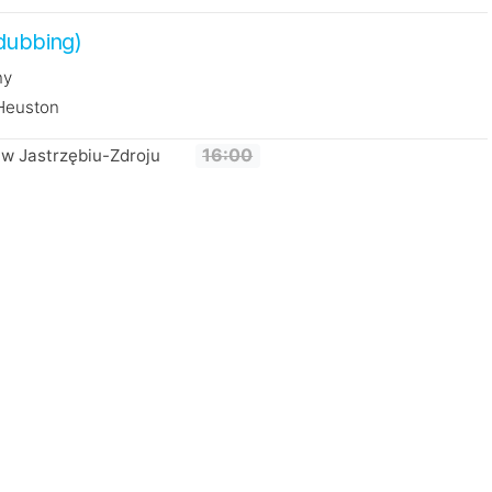
dubbing)
ny
 Heuston
w Jastrzębiu-Zdroju
16:00