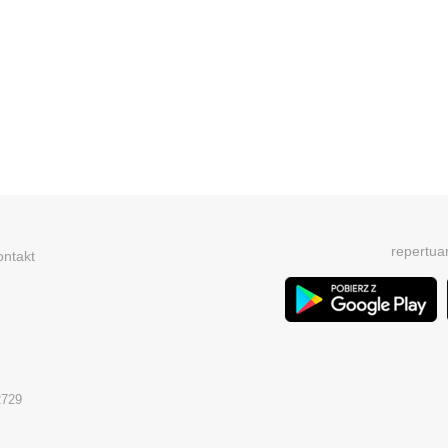
repertua
ontakt
2729