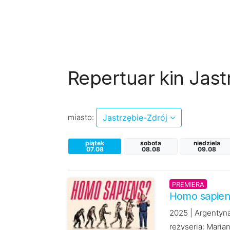
Repertuar kin Jast
miasto:
Jastrzębie-Zdrój
piątek
sobota
niedziela
07.08
08.08
09.08
PREMIERA
Homo sapien
2025 | Argentyn
reżyseria: Maria