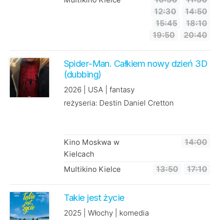
12:30
14:50
15:45
18:10
19:50
20:40
Spider-Man. Całkiem nowy dzień 3D
(dubbing)
2026 | USA | fantasy
reżyseria: Destin Daniel Cretton
Kino Moskwa w
14:00
Kielcach
Multikino Kielce
13:50
17:10
Takie jest życie
2025 | Włochy | komedia