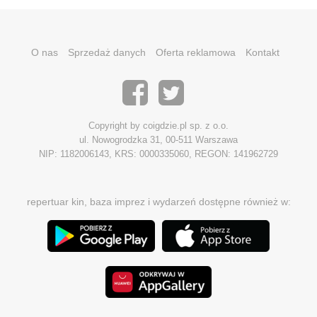
O nas
Sprzedaż danych
Oferta reklamowa
Kontakt
Copyright by coigdzie.pl sp. z o.o.
ul. Nowogrodzka 31, 00-511 Warszawa
NIP: 1182006143, KRS: 0000335060, REGON: 141962729
repertuar kin, baza imprez i wydarzeń dostępne również w: