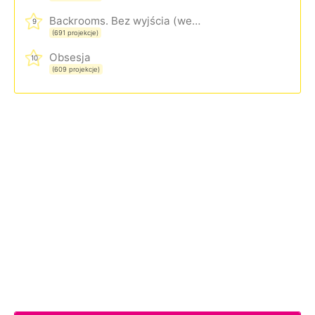
Backrooms. Bez wyjścia (wersja rozszerzona)
9
(691 projekcje)
Obsesja
10
(609 projekcje)