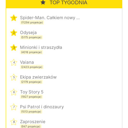
TOP TYGODNIA
Spider-Man. Całkiem nowy dzień
1
(11294 projekcje)
Odyseja
2
(5175 projekcje)
Minionki i straszydła
3
(4016 projekcje)
Vaiana
4
(2423 projekcje)
Ekipa zwierzaków
5
(2179 projekcje)
Toy Story 5
6
(1927 projekcje)
Psi Patrol i dinozaury
7
(1013 projekcje)
Zaproszenie
8
(947 projekcje)