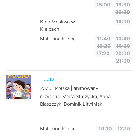
15:00
19:30
20:30
Kino Moskwa w
19:00
Kielcach
Multikino Kielce
11:40
13:40
15:20
16:20
17:20
20:00
21:00
Pucio
2026 | Polska | animowany
reżyseria: Marta Stróżycka, Anna
Błaszczyk, Dominik Litwiniak
Multikino Kielce
10:10
12:15