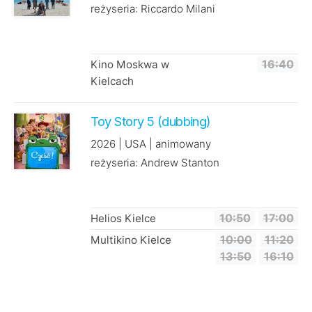
reżyseria: Riccardo Milani
Kino Moskwa w
16:40
Kielcach
Toy Story 5 (dubbing)
2026 | USA | animowany
reżyseria: Andrew Stanton
Helios Kielce
10:50
17:00
Multikino Kielce
10:00
11:20
13:50
16:10