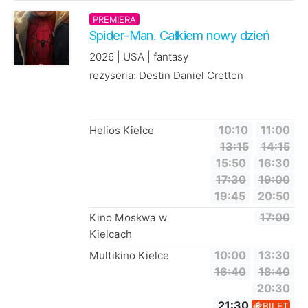
PREMIERA
Spider-Man. Całkiem nowy dzień
2026 | USA | fantasy
reżyseria: Destin Daniel Cretton
Helios Kielce
10:10
11:00
13:15
14:15
15:50
16:30
17:30
19:00
19:45
20:50
Kino Moskwa w
17:00
Kielcach
Multikino Kielce
10:00
13:30
16:40
18:40
20:30
21:30
BILET