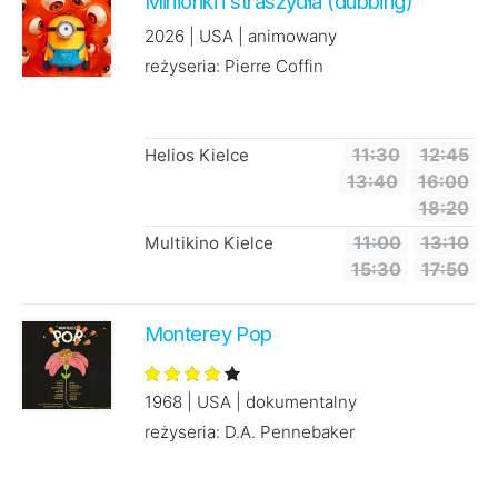
Minionki i straszydła (dubbing)
2026 | USA | animowany
reżyseria: Pierre Coffin
Helios Kielce
11:30
12:45
13:40
16:00
18:20
Multikino Kielce
11:00
13:10
15:30
17:50
Monterey Pop
1968 | USA | dokumentalny
reżyseria: D.A. Pennebaker