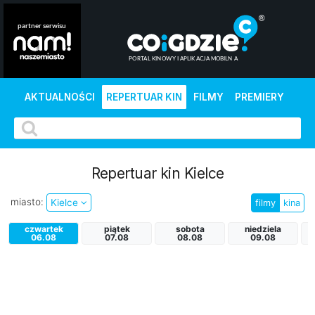
AKTUALNOŚCI
REPERTUAR KIN
FILMY
PREMIERY
Repertuar kin Kielce
miasto:
Kielce
filmy
kina
czwartek
piątek
sobota
niedziela
p
06.08
07.08
08.08
09.08