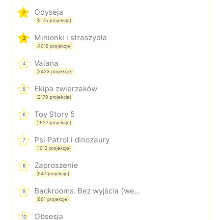
Odyseja
2
(5175 projekcje)
Minionki i straszydła
3
(4016 projekcje)
Vaiana
4
(2423 projekcje)
Ekipa zwierzaków
5
(2179 projekcje)
Toy Story 5
6
(1927 projekcje)
Psi Patrol i dinozaury
7
(1013 projekcje)
Zaproszenie
8
(947 projekcje)
Backrooms. Bez wyjścia (wersja rozszerzona)
9
(691 projekcje)
Obsesja
10