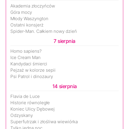
Akademia złoczyńców
Góra mocy
Młody Waszyngton
Ostatni konsjerż
Spider-Man. Całkiem nowy dzień
7 sierpnia
Homo sapiens?
Ice Cream Man
Kandydaci śmierci
Pejzaż w kolorze sepii
Psi Patrol i dinozaury
14 sierpnia
Flavia de Luce
Historie równoległe
Koniec Ulicy Dębowej
Odzyskany
Superfutrzak i złośliwa wiewiórka
Tylko jedna noc