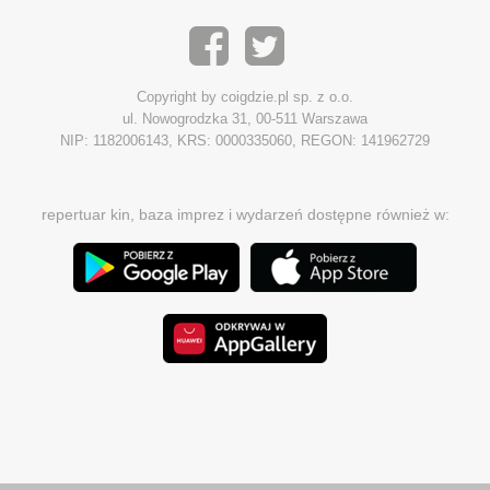
Copyright by coigdzie.pl sp. z o.o.
ul. Nowogrodzka 31, 00-511 Warszawa
NIP: 1182006143, KRS: 0000335060, REGON: 141962729
repertuar kin, baza imprez i wydarzeń dostępne również w: