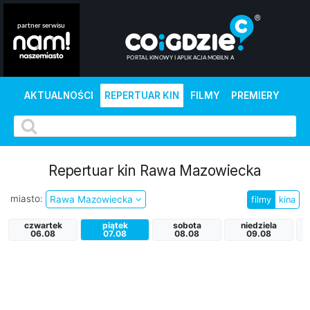
AKTUALNOŚCI
REPERTUAR KIN
FILMY
PREMIERY
Repertuar kin Rawa Mazowiecka
miasto:
Rawa Mazowiecka
filmy
kina
czwartek
piątek
sobota
niedziela
p
06.08
07.08
08.08
09.08