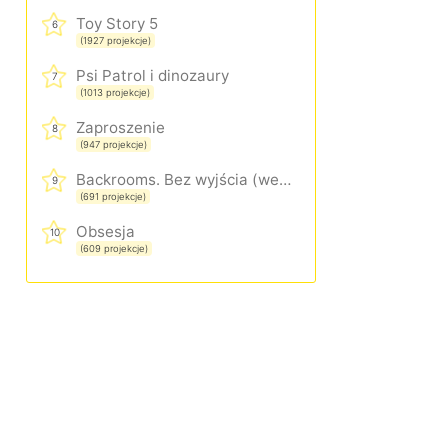
Toy Story 5
6
(1927 projekcje)
Psi Patrol i dinozaury
7
(1013 projekcje)
Zaproszenie
8
(947 projekcje)
Backrooms. Bez wyjścia (wersja rozszerzona)
9
(691 projekcje)
Obsesja
10
(609 projekcje)