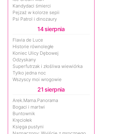
Kandydaci śmierci
Pejzaż w kolorze sepii
Psi Patrol i dinozaury
14 sierpnia
Flavia de Luce
Historie równoległe
Koniec Ulicy Dębowej
Odzyskany
Superfutrzak i złośliwa wiewiórka
Tylko jedna noc
Wszyscy moi wrogowie
21 sierpnia
Arek.Mama.Panorama
Bogaci i martwi
Buntownik
Kręciołek
Księga pustyni
Naznaczony: Wyjście z mrocznego wymiaru