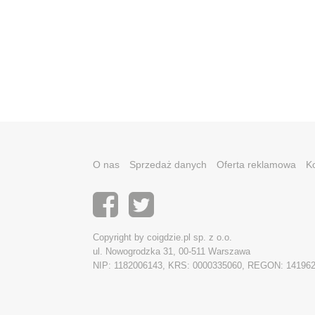
O nas
Sprzedaż danych
Oferta reklamowa
K
Copyright by coigdzie.pl sp. z o.o.
ul. Nowogrodzka 31, 00-511 Warszawa
NIP: 1182006143, KRS: 0000335060, REGON: 14196