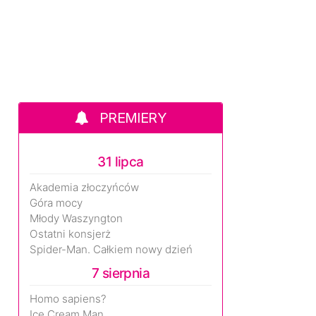
PREMIERY
31 lipca
Akademia złoczyńców
Góra mocy
Młody Waszyngton
Ostatni konsjerż
Spider-Man. Całkiem nowy dzień
7 sierpnia
Homo sapiens?
Ice Cream Man