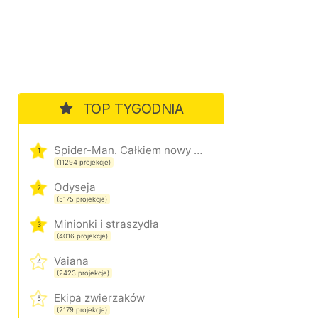
TOP TYGODNIA
Spider-Man. Całkiem nowy dzień
1
(11294 projekcje)
Odyseja
2
(5175 projekcje)
Minionki i straszydła
3
(4016 projekcje)
Vaiana
4
(2423 projekcje)
Ekipa zwierzaków
5
(2179 projekcje)