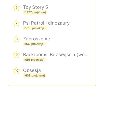
Toy Story 5
6
(1927 projekcje)
Psi Patrol i dinozaury
7
(1013 projekcje)
Zaproszenie
8
(947 projekcje)
Backrooms. Bez wyjścia (wersja rozszerzona)
9
(691 projekcje)
Obsesja
10
(609 projekcje)