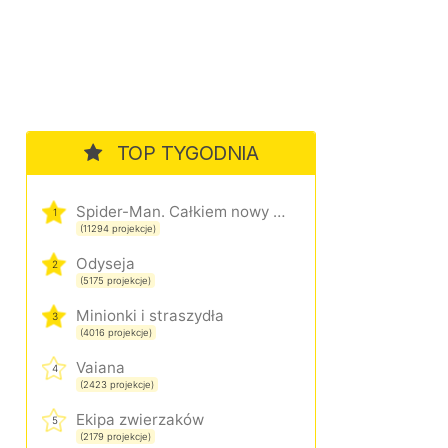
TOP TYGODNIA
Spider-Man. Całkiem nowy dzień
1
(11294 projekcje)
Odyseja
2
(5175 projekcje)
Minionki i straszydła
3
(4016 projekcje)
Vaiana
4
(2423 projekcje)
Ekipa zwierzaków
5
(2179 projekcje)