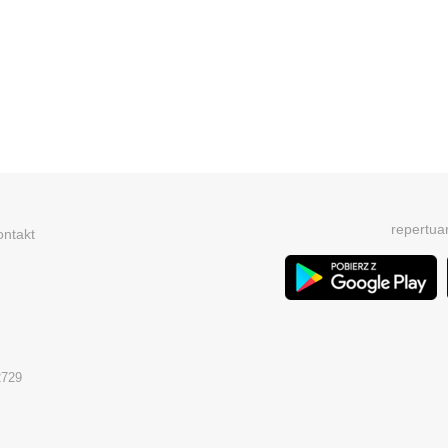
repertua
ontakt
2729