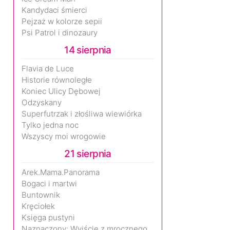
Kandydaci śmierci
Pejzaż w kolorze sepii
Psi Patrol i dinozaury
14 sierpnia
Flavia de Luce
Historie równoległe
Koniec Ulicy Dębowej
Odzyskany
Superfutrzak i złośliwa wiewiórka
Tylko jedna noc
Wszyscy moi wrogowie
21 sierpnia
Arek.Mama.Panorama
Bogaci i martwi
Buntownik
Kręciołek
Księga pustyni
Naznaczony: Wyjście z mrocznego wymiaru