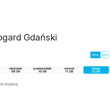
rogard Gdański
filmy
kina
niedziela
poniedziałek
wtorek
środa
09.08
10.08
11.08
12.08
ch kryteria