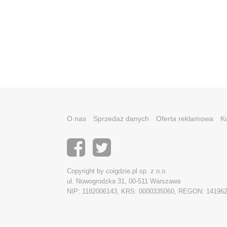
O nas
Sprzedaż danych
Oferta reklamowa
K
Copyright by coigdzie.pl sp. z o.o.
ul. Nowogrodzka 31, 00-511 Warszawa
NIP: 1182006143, KRS: 0000335060, REGON: 14196