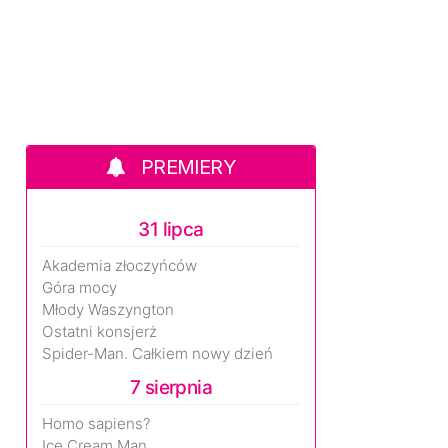
PREMIERY
31 lipca
Akademia złoczyńców
Góra mocy
Młody Waszyngton
Ostatni konsjerż
Spider-Man. Całkiem nowy dzień
7 sierpnia
Homo sapiens?
Ice Cream Man