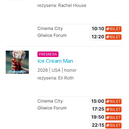
reżyseria: Rachel House
Cinema City
10:10
BILET
Gliwice Forum
12:20
BILET
PREMIERA
Ice Cream Man
2026 | USA | horror
reżyseria: Eli Roth
Cinema City
15:00
BILET
Gliwice Forum
17:25
BILET
19:50
BILET
22:15
BILET