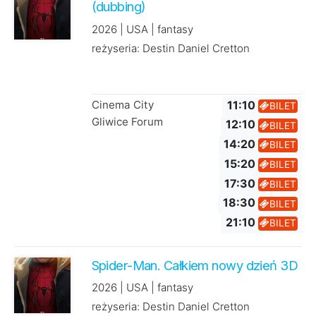
(dubbing)
2026 | USA | fantasy
reżyseria: Destin Daniel Cretton
Cinema City
11:10
BILET
Gliwice Forum
12:10
BILET
14:20
BILET
15:20
BILET
17:30
BILET
18:30
BILET
21:10
BILET
Spider-Man. Całkiem nowy dzień 3D
2026 | USA | fantasy
reżyseria: Destin Daniel Cretton