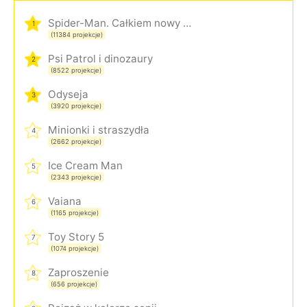
Spider-Man. Całkiem nowy dzień
1
(11384 projekcje)
Psi Patrol i dinozaury
2
(8522 projekcje)
Odyseja
3
(3920 projekcje)
Minionki i straszydła
4
(2662 projekcje)
Ice Cream Man
5
(2343 projekcje)
Vaiana
6
(1165 projekcje)
Toy Story 5
7
(1074 projekcje)
Zaproszenie
8
(656 projekcje)