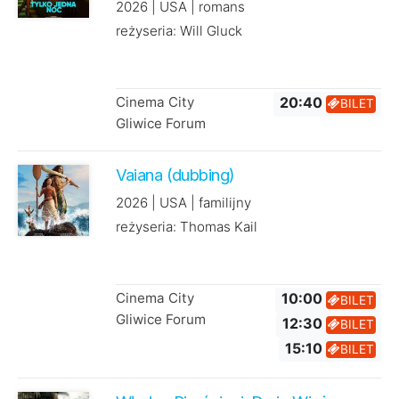
2026 | USA | romans
reżyseria: Will Gluck
Cinema City
20:40
BILET
Gliwice Forum
Vaiana (dubbing)
2026 | USA | familijny
reżyseria: Thomas Kail
Cinema City
10:00
BILET
Gliwice Forum
12:30
BILET
15:10
BILET