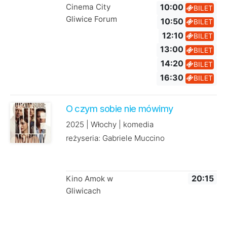
Cinema City
10:00
BILET
Gliwice Forum
10:50
BILET
12:10
BILET
13:00
BILET
14:20
BILET
16:30
BILET
O czym sobie nie mówimy
2025 | Włochy | komedia
reżyseria: Gabriele Muccino
Kino Amok w
20:15
Gliwicach