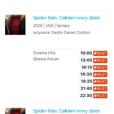
Spider-Man. Całkiem nowy dzień
2026 | USA | fantasy
reżyseria: Destin Daniel Cretton
Cinema City
10:00
BILET
Gliwice Forum
13:05
BILET
16:15
BILET
16:30
BILET
19:25
BILET
21:40
BILET
22:30
BILET
Spider-Man. Całkiem nowy dzień