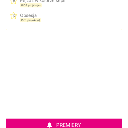
Pejzaż w kolorze sepii
9
(608 projekcje)
Obsesja
10
(501 projekcje)
PREMIERY