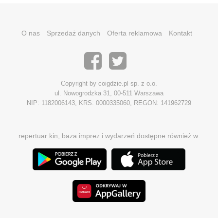
O nas
Sprzedaż danych
Oferta reklamowa
Kontakt
Copyright by coigdzie.pl sp. z o.o.
ul. Nowogrodzka 31, 00-511 Warszawa
NIP: 1182006143, KRS: 0000335060, REGON: 141962729
repertuar kin, baza imprez i wydarzeń dostępne również w: