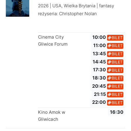
2026 | USA, Wielka Brytania | fantasy
reżyseria: Christopher Nolan
Cinema City
10:00
BILET
Gliwice Forum
11:00
BILET
13:45
BILET
14:45
BILET
17:30
BILET
18:30
BILET
20:45
BILET
21:15
BILET
22:00
BILET
Kino Amok w
16:30
Gliwicach