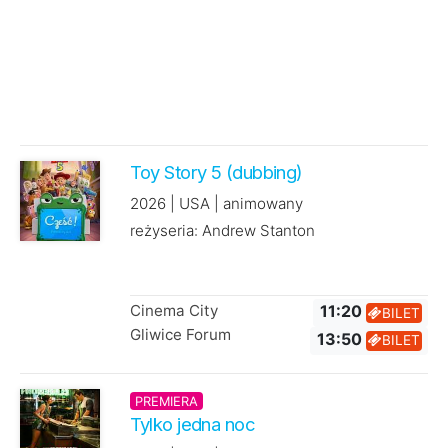
Toy Story 5 (dubbing)
2026 | USA | animowany
reżyseria: Andrew Stanton
Cinema City
11:20
BILET
Gliwice Forum
13:50
BILET
PREMIERA
Tylko jedna noc