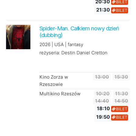
20:30
BILET
21:30
BILET
Spider-Man. Całkiem nowy dzień
(dubbing)
2026 | USA | fantasy
reżyseria: Destin Daniel Cretton
Kino Zorza w
13:00
15:30
Rzeszowie
Multikino Rzeszów
10:20
11:30
14:40
14:50
18:10
BILET
19:50
BILET