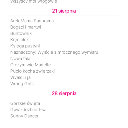
Wszyscy moi wrogowie
21 sierpnia
Arek.Mama.Panorama
Bogaci i martwi
Buntownik
Kręciołek
Księga pustyni
Naznaczony: Wyjście z mrocznego wymiaru
Nowa fala
O czym wie Marielle
Pucio kocha zwierzaki
Vivaldi i ja
Wrong Girls
28 sierpnia
Gorzkie święta
Gwiazdozbiór Psa
Sunny Dancer