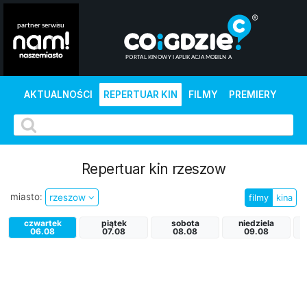
AKTUALNOŚCI
REPERTUAR KIN
FILMY
PREMIERY
Repertuar kin rzeszow
miasto:
rzeszow
filmy
kina
czwartek
piątek
sobota
niedziela
p
06.08
07.08
08.08
09.08