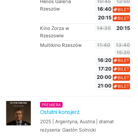
Helios Galeria
10:45
12:50
Rzeszów
16:40
BILET
20:15
BILET
Kino Zorza w
14:30
20:15
Rzeszowie
Multikino Rzeszów
11:40
13:40
15:20
16:20
BILET
17:20
BILET
20:00
BILET
21:00
BILET
PREMIERA
Ostatni konsjerż
2025 | Argentyna, Austria | dramat
reżyseria: Gastón Solnicki