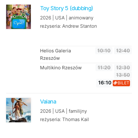
Toy Story 5 (dubbing)
2026 | USA | animowany
reżyseria: Andrew Stanton
Helios Galeria
10:10
12:40
Rzeszów
Multikino Rzeszów
11:20
12:30
13:50
16:10
BILET
Vaiana
2026 | USA | familijny
reżyseria: Thomas Kail