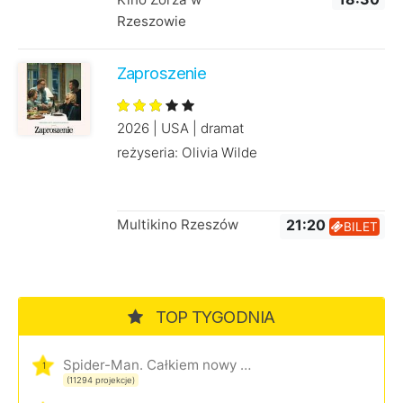
Rzeszowie
Zaproszenie
2026 | USA | dramat
reżyseria: Olivia Wilde
Multikino Rzeszów
21:20
BILET
TOP TYGODNIA
Spider-Man. Całkiem nowy dzień
1
(11294 projekcje)