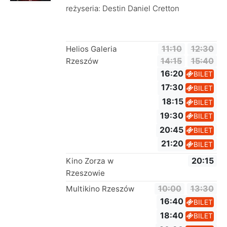
reżyseria: Destin Daniel Cretton
Helios Galeria
11:10
12:30
Rzeszów
14:15
15:40
16:20
BILET
17:30
BILET
18:15
BILET
19:30
BILET
20:45
BILET
21:20
BILET
Kino Zorza w
20:15
Rzeszowie
Multikino Rzeszów
10:00
13:30
16:40
BILET
18:40
BILET