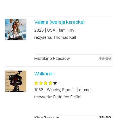
Vaiana (wersja karaoke)
2026 | USA | familijny
reżyseria: Thomas Kail
Multikino Rzeszów
13:20
Wałkonie
1953 | Włochy, Francja | dramat
reżyseria: Federico Fellini
Kino Zorza w
18:30