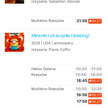
reżyseria: Sebastien Vanicek
Multikino Rzeszów
21:50
BILET
Minionki i straszydła (dubbing)
2026 | USA | animowany
reżyseria: Pierre Coffin
Helios Galeria
10:30
11:30
Rzeszów
13:45
16:00
18:45
BILET
Multikino Rzeszów
10:30
12:35
16:50
BILET
17:50
BILET