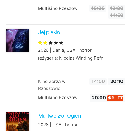
Multikino Rzeszów
10:00
10:30
14:50
Jej piekło
2026 | Dania, USA | horror
reżyseria: Nicolas Winding Refn
Kino Zorza w
14:00
20:10
Rzeszowie
Multikino Rzeszów
20:00
BILET
Martwe zło: Ogień
2026 | USA | horror