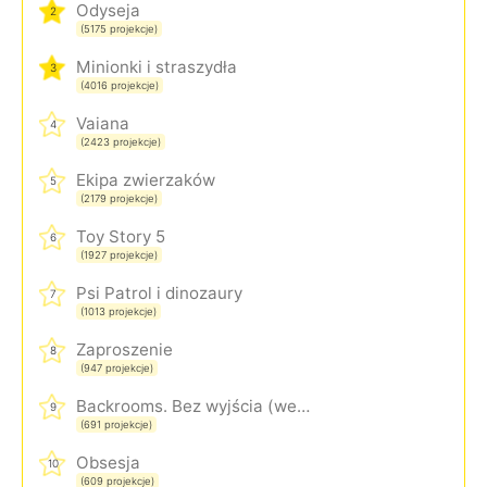
Odyseja
2
(5175 projekcje)
Minionki i straszydła
3
(4016 projekcje)
Vaiana
4
(2423 projekcje)
Ekipa zwierzaków
5
(2179 projekcje)
Toy Story 5
6
(1927 projekcje)
Psi Patrol i dinozaury
7
(1013 projekcje)
Zaproszenie
8
(947 projekcje)
Backrooms. Bez wyjścia (wersja rozszerzona)
9
(691 projekcje)
Obsesja
10
(609 projekcje)