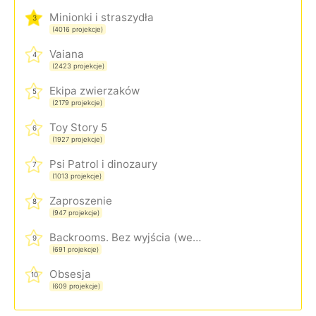
Minionki i straszydła
3
(4016 projekcje)
Vaiana
4
(2423 projekcje)
Ekipa zwierzaków
5
(2179 projekcje)
Toy Story 5
6
(1927 projekcje)
Psi Patrol i dinozaury
7
(1013 projekcje)
Zaproszenie
8
(947 projekcje)
Backrooms. Bez wyjścia (wersja rozszerzona)
9
(691 projekcje)
Obsesja
10
(609 projekcje)