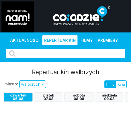
AKTUALNOŚCI
REPERTUAR KIN
FILMY
PREMIERY
Repertuar kin walbrzych
miasto:
walbrzych
filmy
kina
czwartek
piątek
sobota
niedziela
p
06.08
07.08
08.08
09.08