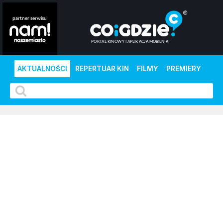
AKTUALNOŚCI
REPERTUAR KIN
FILMY
PREMIERY