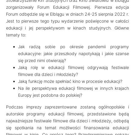
Stowarzyszenie Kin Studyjnych oraz Kino Światowid w Elblągu
zorganizowały Forum Edukacji Filmowej. Pierwsza edycja
Forum odbędzie się w Elblągu w dniach 24-25 sierpnia 2022 r.
Jest to pierwsze tego typu wydarzenie poświęcone w całości
edukacji i jej perspektywom w kinach studyjnych. Główne
tematy to:
Jak radzą sobie po okresie pandemii programy
edukacyjne: jakie przeszkody napotykają i jakie szanse
się przed nimi otwierają?
Jaką rolę w edukacji filmowej odgrywają festiwale
filmowe dla dzieci i młodzieży?
Jaką funkcję może spełniać kino w procesie edukacji?
Na ile perspektywa edukacji filmowej w innych krajach
Europy jest podobna do polskiej?
Podczas imprezy zaprezentowane zostaną ogólnopolskie i
autorskie programy edukacji filmowej, przedstawione będą
najważniejsze festiwale filmowe dla dzieci i młodzieży, odbędą
się spotkania na temat możliwości finansowania edukacji
filmowej w kinie. Co oprócz tego? Przedpremierowe pokazy