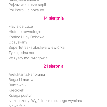
Pejzaż w kolorze sepii
Psi Patrol i dinozaury
14 sierpnia
Flavia de Luce
Historie równoległe
Koniec Ulicy Dębowej
Odzyskany
Superfutrzak i złośliwa wiewiórka
Tylko jedna noc
Wszyscy moi wrogowie
21 sierpnia
Arek.Mama.Panorama
Bogaci i martwi
Buntownik
Kręciołek
Księga pustyni
Naznaczony: Wyjście z mrocznego wymiaru
Nowa fala