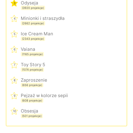
Odyseja
3
(3920 projekcje)
Minionki i straszydła
4
(2662 projekcje)
Ice Cream Man
5
(2343 projekcje)
Vaiana
6
(1165 projekcje)
Toy Story 5
7
(1074 projekcje)
Zaproszenie
8
(656 projekcje)
Pejzaż w kolorze sepii
9
(608 projekcje)
Obsesja
10
(501 projekcje)