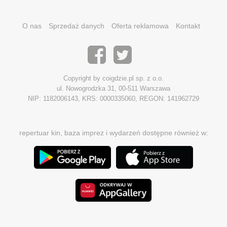
O nas
Sprzedaż danych
Oferta reklamowa
Kontakt
Copyright by coigdzie.pl sp. z o.o.
ul. Nowogrodzka 31, 00-511 Warszawa
NIP: 1182006143, KRS: 0000335060, REGON: 141962729
repertuar kin, baza imprez i wydarzeń dostępne również w: