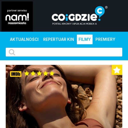
AKTUALNOŚCI
REPERTUAR KIN
FILMY
PREMIERY