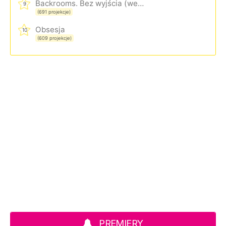
Backrooms. Bez wyjścia (wersja rozszerzona)
9
(691 projekcje)
Obsesja
10
(609 projekcje)
PREMIERY