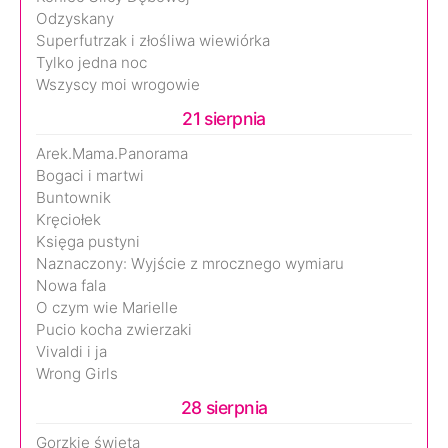
Odzyskany
Superfutrzak i złośliwa wiewiórka
Tylko jedna noc
Wszyscy moi wrogowie
21 sierpnia
Arek.Mama.Panorama
Bogaci i martwi
Buntownik
Kręciołek
Księga pustyni
Naznaczony: Wyjście z mrocznego wymiaru
Nowa fala
O czym wie Marielle
Pucio kocha zwierzaki
Vivaldi i ja
Wrong Girls
28 sierpnia
Gorzkie święta