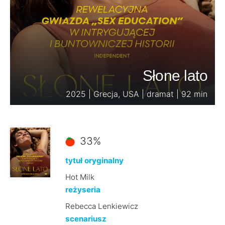
Słone lato
2025 | Grecja, USA | dramat | 92 min
33%
tytuł oryginalny
Hot Milk
reżyseria
Rebecca Lenkiewicz
scenariusz