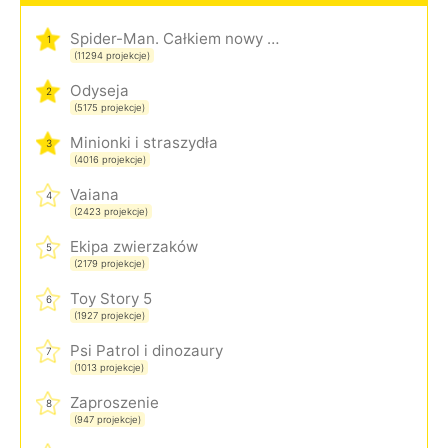
Spider-Man. Całkiem nowy dzień
1
(11294 projekcje)
Odyseja
2
(5175 projekcje)
Minionki i straszydła
3
(4016 projekcje)
Vaiana
4
(2423 projekcje)
Ekipa zwierzaków
5
(2179 projekcje)
Toy Story 5
6
(1927 projekcje)
Psi Patrol i dinozaury
7
(1013 projekcje)
Zaproszenie
8
(947 projekcje)