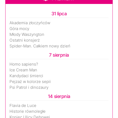
31 lipca
Akademia złoczyńców
Góra mocy
Młody Waszyngton
Ostatni konsjerż
Spider-Man. Całkiem nowy dzień
7 sierpnia
Homo sapiens?
Ice Cream Man
Kandydaci śmierci
Pejzaż w kolorze sepii
Psi Patrol i dinozaury
14 sierpnia
Flavia de Luce
Historie równoległe
Koniec Ulicy Dębowej