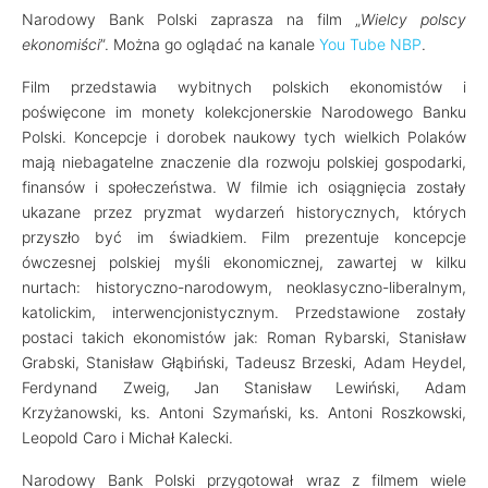
Narodowy Bank Polski zaprasza na film „
Wielcy polscy
ekonomiści
”. Można go oglądać na kanale
You Tube NBP
.
Film przedstawia wybitnych polskich ekonomistów i
poświęcone im monety kolekcjonerskie Narodowego Banku
Polski. Koncepcje i dorobek naukowy tych wielkich Polaków
mają niebagatelne znaczenie dla rozwoju polskiej gospodarki,
finansów i społeczeństwa. W filmie ich osiągnięcia zostały
ukazane przez pryzmat wydarzeń historycznych, których
przyszło być im świadkiem. Film prezentuje koncepcje
ówczesnej polskiej myśli ekonomicznej, zawartej w kilku
nurtach: historyczno-narodowym, neoklasyczno-liberalnym,
katolickim, interwencjonistycznym. Przedstawione zostały
postaci takich ekonomistów jak: Roman Rybarski, Stanisław
Grabski, Stanisław Głąbiński, Tadeusz Brzeski, Adam Heydel,
Ferdynand Zweig, Jan Stanisław Lewiński, Adam
Krzyżanowski, ks. Antoni Szymański, ks. Antoni Roszkowski,
Leopold Caro i Michał Kalecki.
Narodowy Bank Polski przygotował wraz z filmem wiele