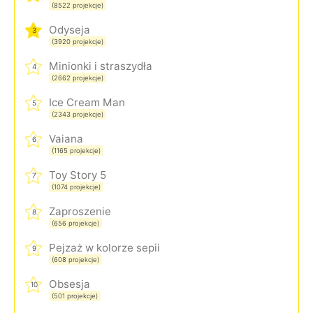
(8522 projekcje)
Odyseja
3
(3920 projekcje)
Minionki i straszydła
4
(2662 projekcje)
Ice Cream Man
5
(2343 projekcje)
Vaiana
6
(1165 projekcje)
Toy Story 5
7
(1074 projekcje)
Zaproszenie
8
(656 projekcje)
Pejzaż w kolorze sepii
9
(608 projekcje)
Obsesja
10
(501 projekcje)