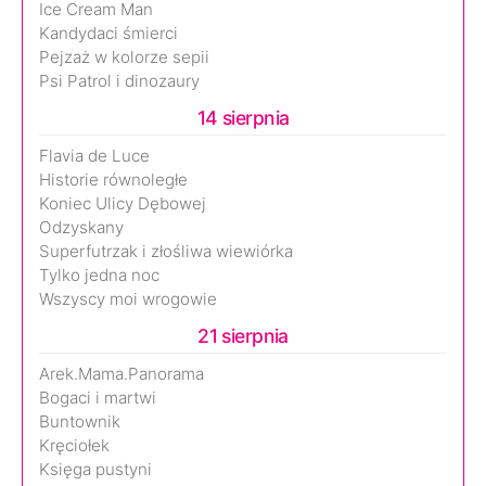
Ice Cream Man
Kandydaci śmierci
Pejzaż w kolorze sepii
Psi Patrol i dinozaury
14 sierpnia
Flavia de Luce
Historie równoległe
Koniec Ulicy Dębowej
Odzyskany
Superfutrzak i złośliwa wiewiórka
Tylko jedna noc
Wszyscy moi wrogowie
21 sierpnia
Arek.Mama.Panorama
Bogaci i martwi
Buntownik
Kręciołek
Księga pustyni