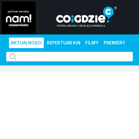
AKTUALNOŚCI
REPERTUAR KIN
FILMY
PREMIERY