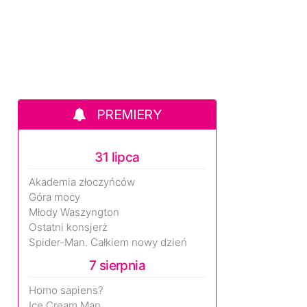
PREMIERY
31 lipca
Akademia złoczyńców
Góra mocy
Młody Waszyngton
Ostatni konsjerż
Spider-Man. Całkiem nowy dzień
7 sierpnia
Homo sapiens?
Ice Cream Man