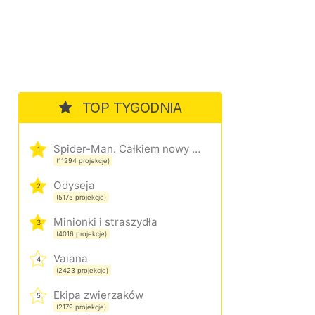
TOP TYGODNIA
Spider-Man. Całkiem nowy dzień
1
(11294 projekcje)
Odyseja
2
(5175 projekcje)
Minionki i straszydła
3
(4016 projekcje)
Vaiana
4
(2423 projekcje)
Ekipa zwierzaków
5
(2179 projekcje)