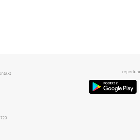
repertua
ontakt
2729