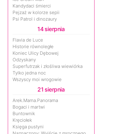
Kandydaci śmierci
Pejzaż w kolorze sepii
Psi Patrol i dinozaury
14 sierpnia
Flavia de Luce
Historie równoległe
Koniec Ulicy Dębowej
Odzyskany
Superfutrzak i złośliwa wiewiórka
Tylko jedna noc
Wszyscy moi wrogowie
21 sierpnia
Arek.Mama.Panorama
Bogaci i martwi
Buntownik
Kręciołek
Księga pustyni
Naznaczony: Wyjście z mrocznego wymiaru