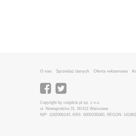
O nas
Sprzedaż danych
Oferta reklamowa
K
Copyright by coigdzie.pl sp. z o.o.
ul. Nowogrodzka 31, 00-511 Warszawa
NIP: 1182006143, KRS: 0000335060, REGON: 14196