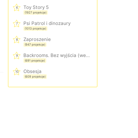
Toy Story 5
6
(1927 projekcje)
Psi Patrol i dinozaury
7
(1013 projekcje)
Zaproszenie
8
(947 projekcje)
Backrooms. Bez wyjścia (wersja rozszerzona)
9
(691 projekcje)
Obsesja
10
(609 projekcje)