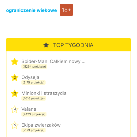
18+
ograniczenie wiekowe
TOP TYGODNIA
Spider-Man. Całkiem nowy dzień
1
(11294 projekcje)
Odyseja
2
(5175 projekcje)
Minionki i straszydła
3
(4016 projekcje)
Vaiana
4
(2423 projekcje)
Ekipa zwierzaków
5
(2179 projekcje)