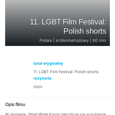
11. LGBT Film Festival:
Polish shorts
Polska | krótkometrażowy | 60 min
tytuł oryginalny
11. LGBT Film Festival: Polish shorts
reżyseria
różni
Opis filmu
W zestawie: *Nad Wisłą Kinga zakochuje się w kobiecie,