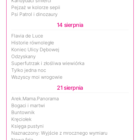
Kandydaci śmierci
Pejzaż w kolorze sepii
Psi Patrol i dinozaury
14 sierpnia
Flavia de Luce
Historie równoległe
Koniec Ulicy Dębowej
Odzyskany
Superfutrzak i złośliwa wiewiórka
Tylko jedna noc
Wszyscy moi wrogowie
21 sierpnia
Arek.Mama.Panorama
Bogaci i martwi
Buntownik
Kręciołek
Księga pustyni
Naznaczony: Wyjście z mrocznego wymiaru
Nowa fala