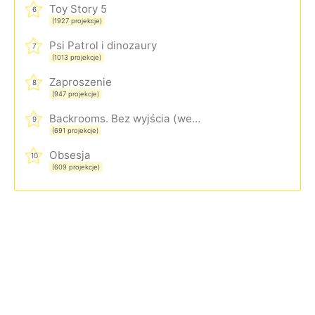
Toy Story 5
6
(1927 projekcje)
Psi Patrol i dinozaury
7
(1013 projekcje)
Zaproszenie
8
(947 projekcje)
Backrooms. Bez wyjścia (wersja rozszerzona)
9
(691 projekcje)
Obsesja
10
(609 projekcje)