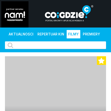
AKTUALNOŚCI
REPERTUAR KIN
FILMY
PREMIERY