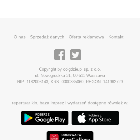
O nas
Sprzedaż danych
Oferta reklamowa
Kontakt
Copyright by coigdzie.pl sp. z o.o.
ul. Nowogrodzka 31, 00-511 Warszawa
NIP: 1182006143, KRS: 0000335060, REGON: 141962729
repertuar kin, baza imprez i wydarzeń dostępne również w: