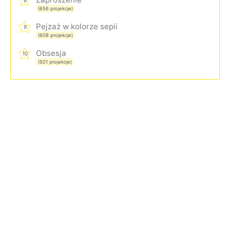
8
(656 projekcje)
Pejzaż w kolorze sepii
9
(608 projekcje)
Obsesja
10
(501 projekcje)