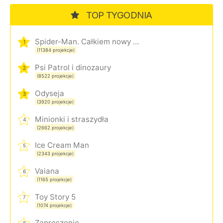
TOP TYGODNIA
Spider-Man. Całkiem nowy dzień
1
(11384 projekcje)
Psi Patrol i dinozaury
2
(8522 projekcje)
Odyseja
3
(3920 projekcje)
Minionki i straszydła
4
(2662 projekcje)
Ice Cream Man
5
(2343 projekcje)
Vaiana
6
(1165 projekcje)
Toy Story 5
7
(1074 projekcje)
Zaproszenie