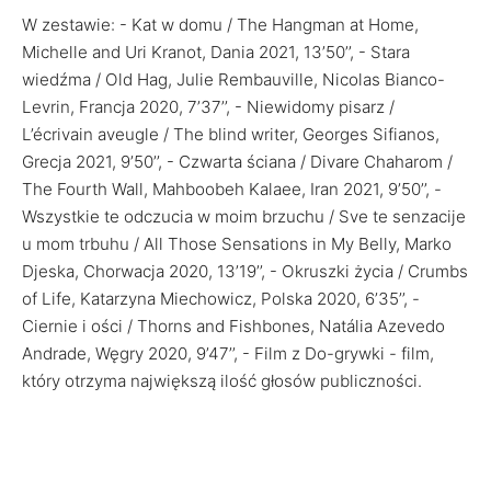
W zestawie: - Kat w domu / The Hangman at Home,
Michelle and Uri Kranot, Dania 2021, 13’50’’, - Stara
wiedźma / Old Hag, Julie Rembauville, Nicolas Bianco-
Levrin, Francja 2020, 7’37’’, - Niewidomy pisarz /
L’écrivain aveugle / The blind writer, Georges Sifianos,
Grecja 2021, 9’50’’, - Czwarta ściana / Divare Chaharom /
The Fourth Wall, Mahboobeh Kalaee, Iran 2021, 9’50’’, -
Wszystkie te odczucia w moim brzuchu / Sve te senzacije
u mom trbuhu / All Those Sensations in My Belly, Marko
Djeska, Chorwacja 2020, 13’19’’, - Okruszki życia / Crumbs
of Life, Katarzyna Miechowicz, Polska 2020, 6’35’’, -
Ciernie i ości / Thorns and Fishbones, Natália Azevedo
Andrade, Węgry 2020, 9’47’’, - Film z Do-grywki - film,
który otrzyma największą ilość głosów publiczności.